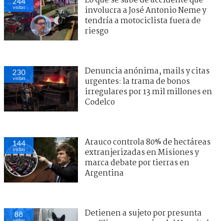
Lo que se sabe de accidente que
244
visitas
involucra a José Antonio Neme y
tendría a motociclista fuera de
riesgo
Denuncia anónima, mails y citas
230
visitas
urgentes: la trama de bonos
irregulares por 13 mil millones en
Codelco
Arauco controla 80% de hectáreas
144
visitas
extranjerizadas en Misiones y
marca debate por tierras en
Argentina
Detienen a sujeto por presunta
88
visitas