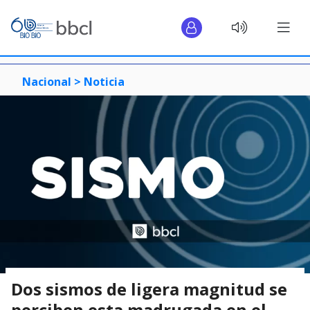
Nacional >
Noticia
Dos sismos de ligera magnitud se
perciben esta madrugada en el