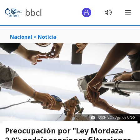
Nacional >
Noticia
ARCHIVO / Agencia UNO
Preocupación por "Ley Mordaza
2.0": podría sancionar filtraciones