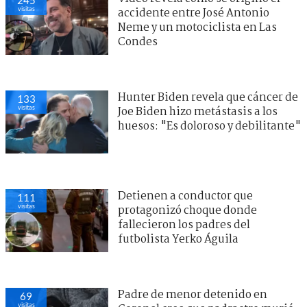
245
visitas
accidente entre José Antonio
Neme y un motociclista en Las
Condes
Hunter Biden revela que cáncer de
133
visitas
Joe Biden hizo metástasis a los
huesos: "Es doloroso y debilitante"
Detienen a conductor que
111
visitas
protagonizó choque donde
fallecieron los padres del
futbolista Yerko Águila
Padre de menor detenido en
69
visitas