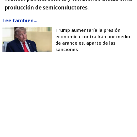
producción de semiconductores
.
Lee también...
Trump aumentaría la presión
economíca contra Irán por medio
de aranceles, aparte de las
sanciones
La Casa Blanca afirmó que la medida busca reducir
la dependencia de proveedores extranjeros de
materiales estratégicos, fortalecer la capacidad
manufacturera estadounidense y garantizar el
abastecimiento para industrias vinculadas a la
energía y las tecnologías avanzadas.
La medida quedó plasmada en una proclamación