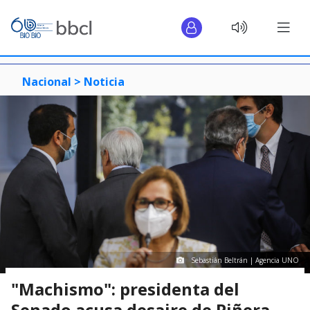
Nacional >
Noticia
Sebastián Beltrán | Agencia UNO
"Machismo": presidenta del
Senado acusa desaire de Piñera,