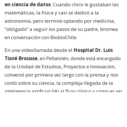
en ciencia de datos
. Cuando chico le gustaban las
matemáticas, la física y casi se dedicó a la
astronomía, pero terminó optando por medicina,
“obligado” a seguir los pasos de su padre, bromea
en conversación con BiobioChile.
En una videollamada desde el
Hospital Dr. Luis
Tisné Brousse
, en Peñalolén, donde está encargado
de la Unidad de Estudios, Proyectos e Innovación,
conversó por primera vez largo con la prensa y nos
contó sobre su ciencia, la compleja llegada de la
inteligencia artificial (IA) al flujo clínico y cómo es ser
hermano de una estrella.
“Que ahora sea una de las personas más famosas
del mundo es muy loco, en verdad”, dice sobre