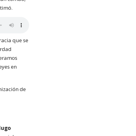
stimó.
racia que se
erdad
peramos
eyes en
nización de
Hugo