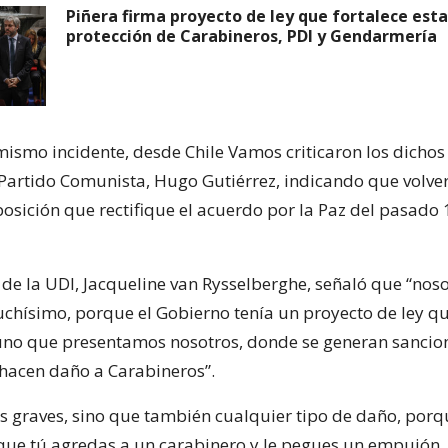
Piñera firma proyecto de ley que fortalece est
protección de Carabineros, PDI y Gendarmería
mismo incidente, desde Chile Vamos criticaron los dichos
Partido Comunista, Hugo Gutiérrez, indicando que volve
posición que rectifique el acuerdo por la Paz del pasado 
 de la UDI, Jacqueline van Rysselberghe, señaló que “nos
hísimo, porque el Gobierno tenía un proyecto de ley qu
uno que presentamos nosotros, donde se generan sancio
hacen daño a Carabineros”.
s graves, sino que también cualquier tipo de daño, por
que tú agredas a un carabinero y le pegues un empujón