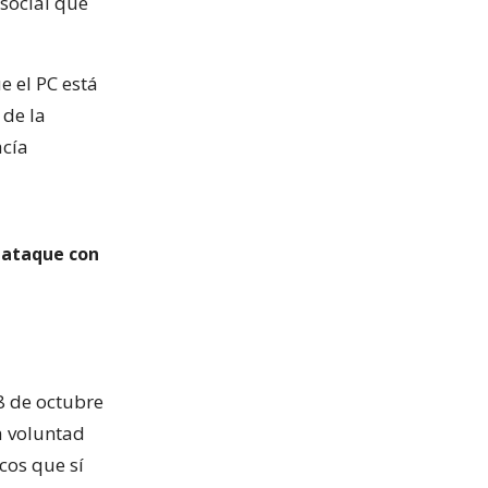
 social que
e el PC está
 de la
acía
 ataque con
8 de octubre
a voluntad
cos que sí