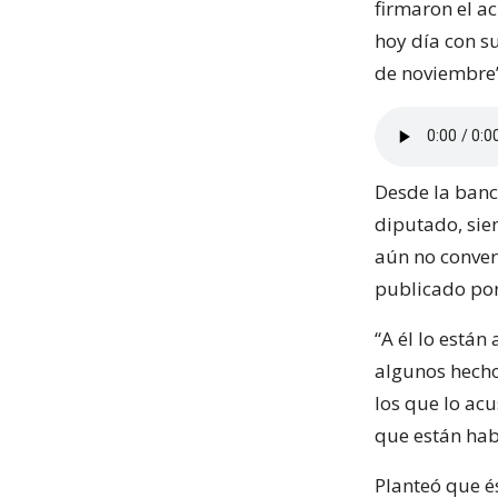
firmaron el a
hoy día con su
de noviembre
Desde la banca
diputado, sie
aún no conver
publicado por
“A él lo están
algunos hechos
los que lo ac
que están hab
Planteó que és