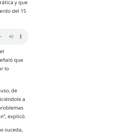
rática y que
uerdo del 15
el
señaló que
r lo
luso, de
diciéndole a
 problemas
”, explicó.
no suceda,