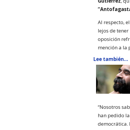
Gutiérrez
, q
“Antofagasta
Al respecto, e
lejos de tener
oposición ref
mención a la 
Lee también...
“Nosotros sab
han pedido la
democrática. 