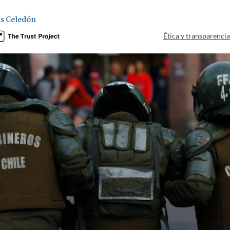
s Celedón
Ética y transparenci