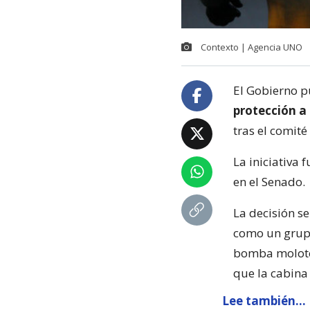
Contexto | Agencia UNO
El Gobierno p
protección a
tras el comit
La iniciativa
en el Senado.
La decisión s
como un grup
bomba molotov
que la cabina
Lee también...