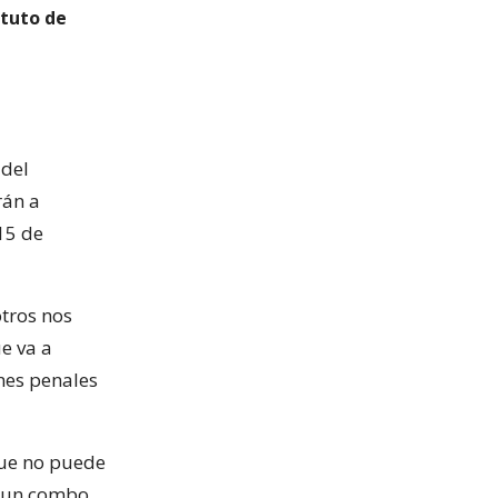
atuto de
 del
rán a
15 de
otros nos
e va a
nes penales
que no puede
, un combo,