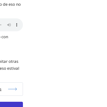
no de eso no
o con
itar otras
eso estival
s