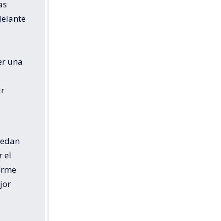
as
delante
er una
ar
uedan
 el
norme
jor