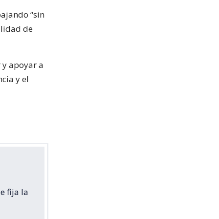
bajando “sin
lidad de
r y apoyar a
cia y el
 fija la