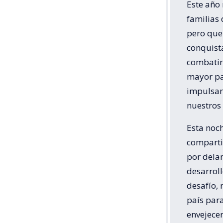
Este año 
familias 
pero que
conquist
combatir 
mayor paz
impulsan
nuestros 
Esta noc
comparti
por delan
desarroll
desafío,
país para
envejecer