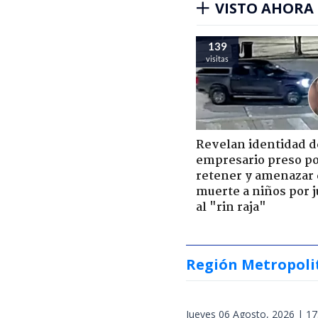
VISTO AHORA
139
visitas
Revelan identidad d
empresario preso p
retener y amenazar
muerte a niños por 
al "rin raja"
Región Metropoli
Jueves 06 Agosto, 2026 | 17