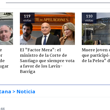
119
110
visitas
visitas
e
El "Factor Mera": el
Muere joven 
or
ministro de la Corte de
que participó
 de
Santiago que siempre vota
de la Pelea" 
jugar
a favor de los Lavín-
Barriga
tana
> Noticia
:44