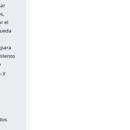
nar
s,
r el
queda
 para
hilenos
y
, y
s
dos.