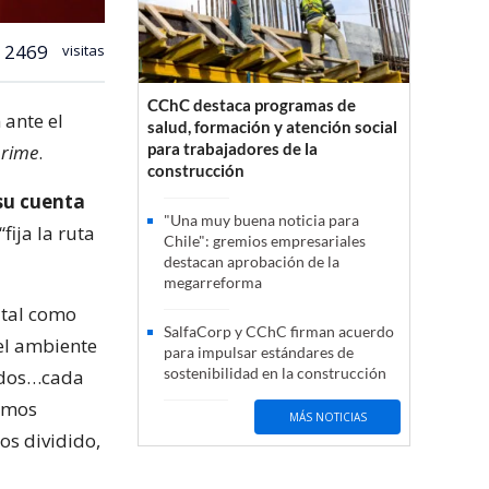
2469
visitas
CChC destaca programas de
 ante el
salud, formación y atención social
para trabajadores de la
rime
.
construcción
 su cuenta
"Una muy buena noticia para
fija la ruta
Chile": gremios empresariales
destacan aprobación de la
megarreforma
 tal como
SalfaCorp y CChC firman acuerdo
el ambiente
para impulsar estándares de
sostenibilidad en la construcción
erdos…cada
hemos
MÁS NOTICIAS
os dividido,