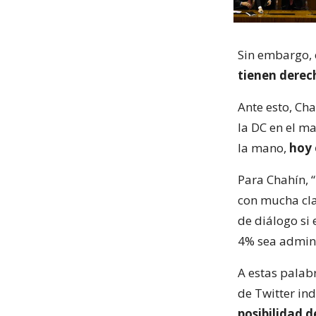
Sin embargo, 
tienen derec
Ante esto, Ch
la DC en el ma
la mano,
hoy 
Para Chahín, “
con mucha cla
de diálogo si
4% sea admini
A estas palab
de Twitter ind
posibilidad 