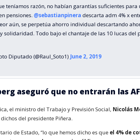
ue teníamos razón, no habían garantías suficientes para
en pensiones.
@sebastianpinera
descarta adm 4% x ent
Peor aún, se perpetúa ahorro individual descartando aho
 y solidaridad. Todo bajo el chantaje de las 10 lucas del p
oto Diputado (@Raul_Soto1)
June 2, 2019
rg aseguró que no entrarán las A
ca, el ministro del Trabajo y Previsión Social,
Nicolás M
os dichos del presidente Piñera.
etario de Estado, “lo que hemos dicho es que
el 4% de co