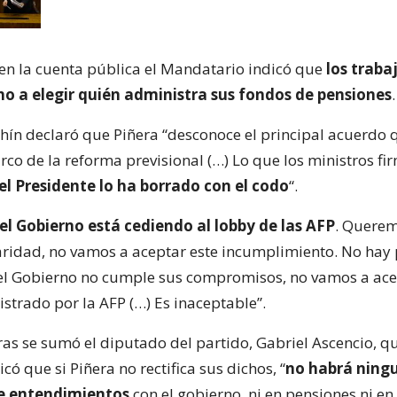
en la cuenta pública el Mandatario indicó que
los traba
ho a elegir quién administra sus fondos de pensiones
.
ahín declaró que Piñera “desconoce el principal acuerdo 
rco de la reforma previsional (…) Lo que los ministros f
el Presidente lo ha borrado con el codo
“.
el Gobierno está cediendo al lobby de las AFP
. Querem
ridad, no vamos a aceptar este incumplimiento. No hay 
 el Gobierno no cumple sus compromisos, no vamos a ace
strado por la AFP (…) Es inaceptable”.
ras se sumó el diputado del partido, Gabriel Ascencio, qu
icó que si Piñera no rectifica sus dichos, “
no habrá ning
de entendimientos
con el gobierno, ni en pensiones ni e