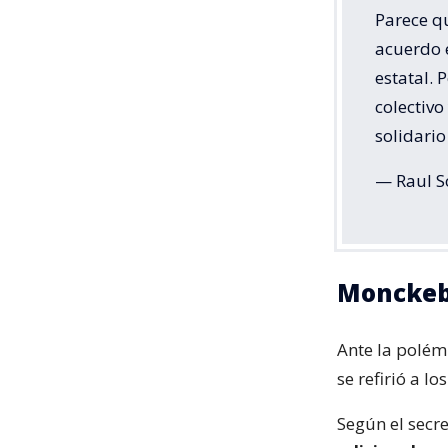
Parece q
acuerdo 
estatal. 
colectivo
solidario
— Raul S
Monckebe
Ante la polémi
se refirió a l
Según el secr