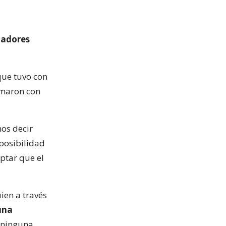
jadores
que tuvo con
irmaron con
os decir
posibilidad
ptar que el
ien a través
una
n ninguna