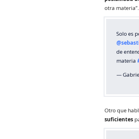
otra materia”.
Solo es p
@sebast
de entend
materia
— Gabrie
Otro que habl
suficientes
pa