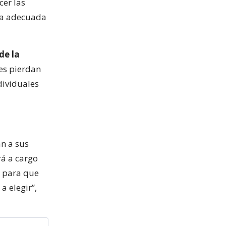
cer las
 la adecuada
de la
res pierdan
dividuales
an a sus
rá a cargo
, para que
a elegir”,