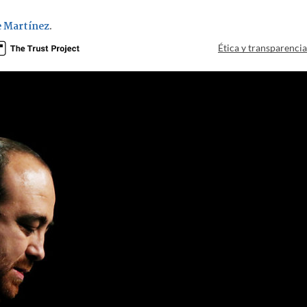
e Martínez
.
Ética y transparenci