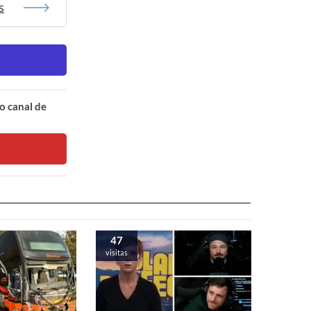
s
o canal de
47
visitas