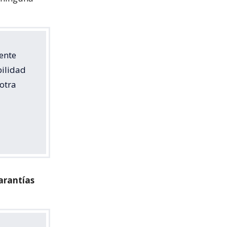
dente
bilidad
otra
arantías