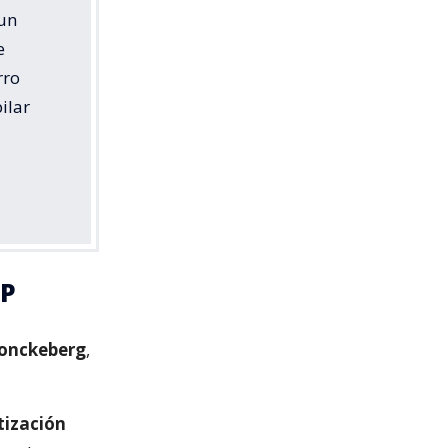
 un
e
rro
ilar
FP
onckeberg
,
tización