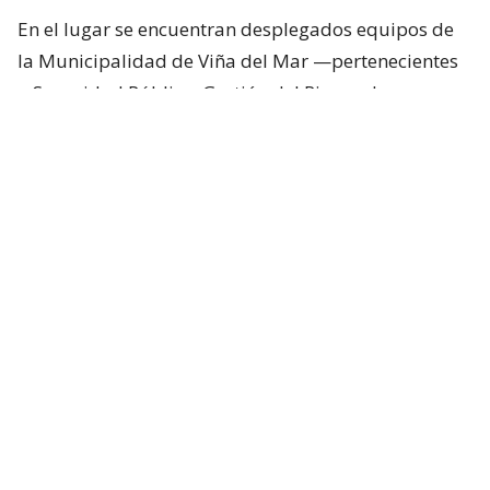
En el lugar se encuentran desplegados equipos de
la Municipalidad de Viña del Mar —pertenecientes
a Seguridad Pública, Gestión del Riesgo de
Desastres y Operaciones—, quienes trabajan en el
despeje y aseguramiento de la vía con apoyo de
cuatro camiones tolva, un cargador frontal y una
retroexcavadora.
Lee también...
"Terriblemente chantas" y
"vergüenza": Poduje arremete
contra empresas por
reconstrucción en El Olivar
Desvíos y alternativas de tránsito