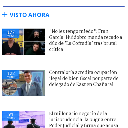
VISTO AHORA
"No les tengo miedo": Fran
177
visitas
García-Huidobro manda recado a
dúo de ’La Cofradía’ tras brutal
crítica
Contraloría acredita ocupación
122
visitas
ilegal de bien fiscal por parte de
delegado de Kast en Chañaral
El millonario negocio de la
91
visitas
jurisprudencia: la pugna entre
Poder Judicial y firma que acusa