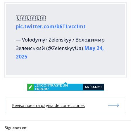
🇺🇦🇺🇦🇺🇦
pic.twitter.com/b6TLvccImt
— Volodymyr Zelenskyy / Володимир
Зеленський (@ZelenskyyUa)
May 24,
2025
¿ENCONTRASTE UN
AVÍSANOS
ERROR?
Revisa nuestra página de correcciones
Síguenos en: