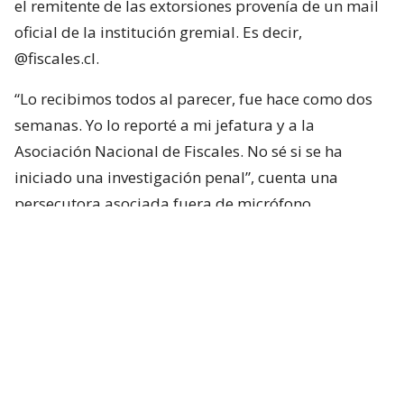
el remitente de las extorsiones provenía de un mail
oficial de la institución gremial. Es decir,
@fiscales.cl.
“Lo recibimos todos al parecer, fue hace como dos
semanas. Yo lo reporté a mi jefatura y a la
Asociación Nacional de Fiscales. No sé si se ha
iniciado una investigación penal”, cuenta una
persecutora asociada fuera de micrófono.
Bitcoins
“He descargado toda su información: datos, fotos e
historial de navegación web en mis servidores.
Tengo acceso a todos tus messenger, redes sociales,
correos electrónicos, historiales de chat y listas de
contactos”, les redactó el desconocido detrás de los