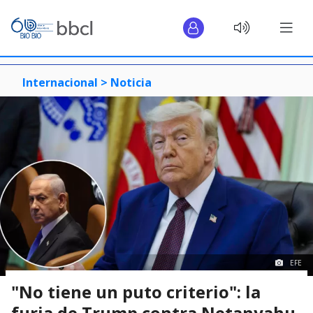
Internacional >
Noticia
EFE
"No tiene un puto criterio": la
furia de Trump contra Netanyahu