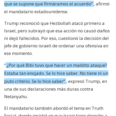
que se supone que firmáramos el acuerdo”
, afirmó
el mandatario estadounidense.
Trump reconoció que Hezbollah atacó primero a
Israel, pero subrayó que esa acción no causó daños
ni dejó fallecidos. Por eso, cuestionó la decisión del
jefe de gobierno israelí de ordenar una ofensiva en
ese momento.
“
¿Por qué Bibi tuvo que hacer un maldito ataque?
Estaba tan enojado. Se lo hice saber. No tiene ni un
puto criterio. Se lo hice saber”
, expresó Trump, en
una de sus declaraciones más duras contra
Netanyahu.
El mandatario también abordó el tema en Truth
Social, donde insistió en que Israel tiene derecho a