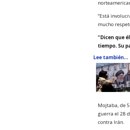
norteamerica
“Está involucr
mucho respeto
“Dicen que é
tiempo. Su p
Lee también...
Mojtaba, de 5
guerra el 28 d
contra Irán.