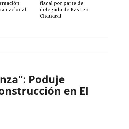
ormación
fiscal por parte de
na nacional
delegado de Kast en
Chañaral
nza": Poduje
nstrucción en El