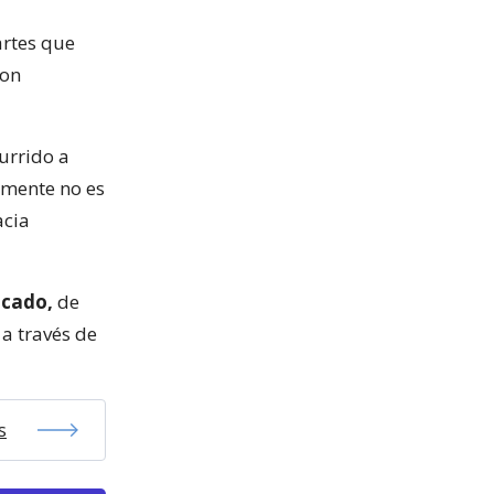
artes que
con
urrido a
emente no es
acia
icado,
de
a través de
s