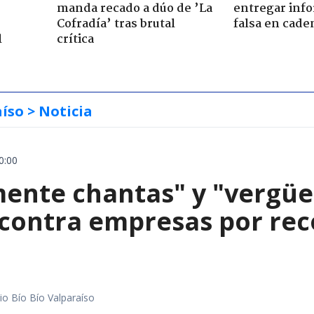
manda recado a dúo de ’La
entregar inf
Cofradía’ tras brutal
falsa en cade
l
crítica
aíso
> Noticia
0:00
mente chantas" y "vergüe
contra empresas por reco
io Bío Bío Valparaíso