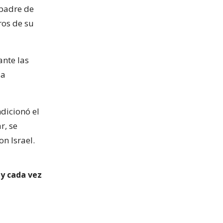
 padre de
ros de su
nte las
la
ndicionó el
r, se
n Israel.
 y cada vez