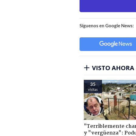
Síguenos en Google News:
VISTO AHORA
35
visitas
"Terriblemente cha
y "vergüenza": Pod