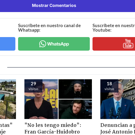
Mostrar Comentarios
Suscríbete en nuestro canal de
Suscríbete en nuestr
Whatsapp:
Youtube:
29
18
visitas
visitas
ntas"
"No les tengo miedo":
Denuncian a 
uje
Fran García-Huidobro
José Antonio 