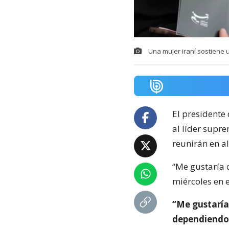
Una mujer iraní sostiene u
El presidente
al líder supr
reunirán en 
“Me gustaría 
miércoles en 
“Me gustaría
dependiendo 