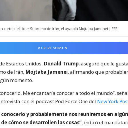
n cartel del Líder Supremo de Irán, el ayatolá Mojtaba Jamenei | EFE
VER RESUMEN
 de Estados Unidos,
Donald Trump
, aseguró que le gust
emo de Irán,
Mojtaba Jamenei
, afirmando que probable
algún momento.
conocerlo. Me encantaría conocer a todo el mundo”, seña
entrevista con el podcast Pod Force One del
New York Post
 conocerlo y probablemente nos reuniremos en alg
de cómo se desarrollen las cosas”
, indicó el mandatar