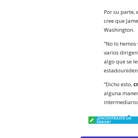
Por su parte,
cree que Jame
Washington.
“No lo hemos 
varios dirige
algo que se le
estadounidens
“Dicho esto,
cr
alguna manera
intermediario
¿ENCONTRASTE UN
ERROR?