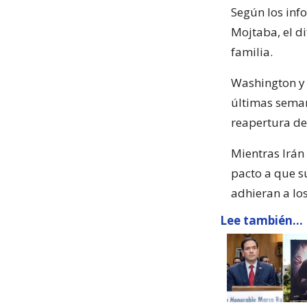
Según los inf
Mojtaba, el d
familia.
Washington y
últimas seman
reapertura d
Mientras Irán 
pacto a que s
adhieran a lo
Lee también...