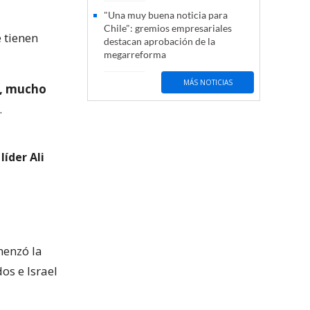
"Una muy buena noticia para
Chile": gremios empresariales
e tienen
destacan aprobación de la
megarreforma
MÁS NOTICIAS
o, mucho
.
líder Ali
menzó la
os e Israel