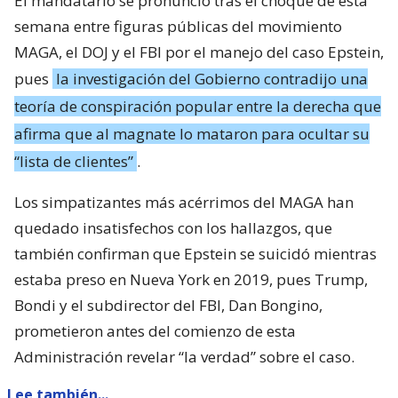
El mandatario se pronunció tras el choque de esta
semana entre figuras públicas del movimiento
MAGA, el DOJ y el FBI por el manejo del caso Epstein,
pues
la investigación del Gobierno contradijo una
teoría de conspiración popular entre la derecha que
afirma que al magnate lo mataron para ocultar su
“lista de clientes”
.
Los simpatizantes más acérrimos del MAGA han
quedado insatisfechos con los hallazgos, que
también confirman que Epstein se suicidó mientras
estaba preso en Nueva York en 2019, pues Trump,
Bondi y el subdirector del FBI, Dan Bongino,
prometieron antes del comienzo de esta
Administración revelar “la verdad” sobre el caso.
Lee también...