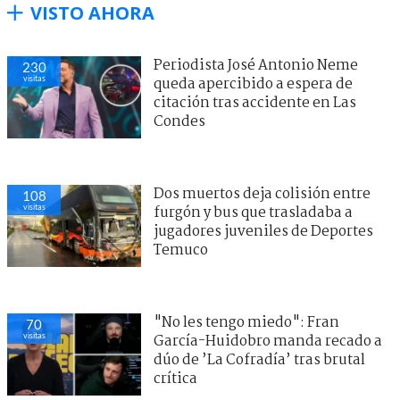
VISTO AHORA
Periodista José Antonio Neme
230
visitas
queda apercibido a espera de
citación tras accidente en Las
Condes
Dos muertos deja colisión entre
108
visitas
furgón y bus que trasladaba a
jugadores juveniles de Deportes
Temuco
"No les tengo miedo": Fran
70
visitas
García-Huidobro manda recado a
dúo de ’La Cofradía’ tras brutal
crítica