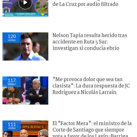
de La Cruz por audio filtrado
Nelson Tapia resulta herido tras
120
visitas
accidente en Ruta 5 Sur:
investigan si conducía ebrio
"Me provoca dolor que sea tan
117
visitas
clasista": La dura respuesta de JC
Rodríguez a Nicolás Larraín
El "Factor Mera": el ministro de la
111
visitas
Corte de Santiago que siempre
vota a favor de los Lavín-Barriga