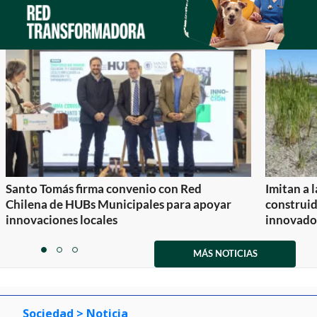
Santo Tomás firma convenio con Red
Imitan a 
Chilena de HUBs Municipales para apoyar
construi
innovaciones locales
innovador
Item
1
MÁS NOTICIAS
item
item
item
of
0
1
2
3
Sociedad
> Noticia