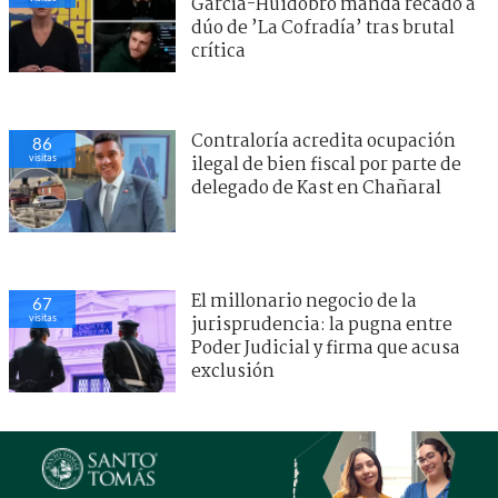
García-Huidobro manda recado a
dúo de ’La Cofradía’ tras brutal
crítica
Contraloría acredita ocupación
86
visitas
ilegal de bien fiscal por parte de
delegado de Kast en Chañaral
El millonario negocio de la
67
visitas
jurisprudencia: la pugna entre
Poder Judicial y firma que acusa
exclusión