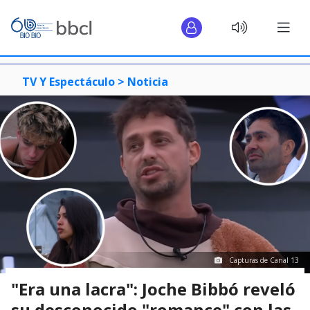
TV Y Espectáculo >
Noticia
Capturas de Canal 13
"Era una lacra": Joche Bibbó reveló
su desconocido "romance" con las