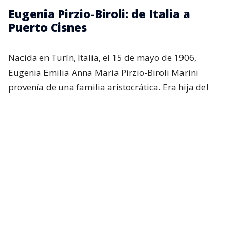
Eugenia Pirzio-Biroli: de Italia a
Puerto Cisnes
Nacida en Turín, Italia, el 15 de mayo de 1906,
Eugenia Emilia Anna Maria Pirzio-Biroli Marini
provenía de una familia aristocrática. Era hija del
general Alessandro Pirzio-Biroli y de la condesa
Ángela Marini, según lo publicado por el
Diario
Regional de Aysén
.
Antes de llegar a Chile, quien se transformaría en
una fuerte figura de autoridad en la Patagonia
nacional, destacó como deportista y logró
reconocimientos en diferentes disciplinas de
atletismo y participó activamente en la promoción
del deporte femenino en Italia.