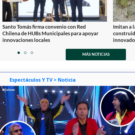
Santo Tomás firma convenio con Red
Imitan a 
Chilena de HUBs Municipales para apoyar
construi
innovaciones locales
innovador
Item
1
MÁS NOTICIAS
item
item
item
of
0
1
2
3
Espectáculos Y TV
> Noticia