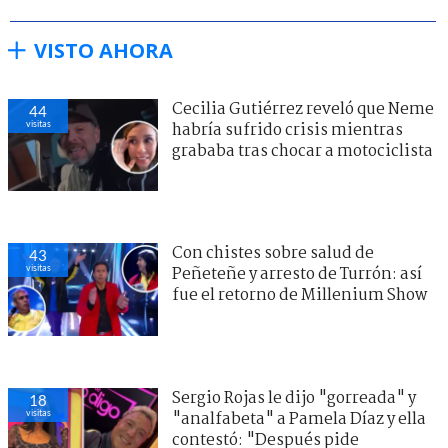
VISTO AHORA
Cecilia Gutiérrez reveló que Neme
44
visitas
habría sufrido crisis mientras
grababa tras chocar a motociclista
Con chistes sobre salud de
43
visitas
Peñeteñe y arresto de Turrón: así
fue el retorno de Millenium Show
Sergio Rojas le dijo "gorreada" y
18
visitas
"analfabeta" a Pamela Díaz y ella
contestó: "Después pide