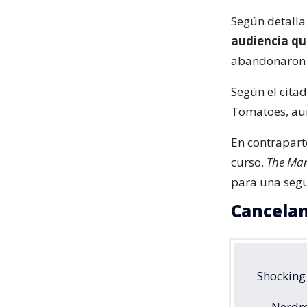
Según detall
audiencia qu
abandonaron e
Según el cita
Tomatoes, a
En contrapart
curso.
The Man
para una seg
Cancelan
Shocking 
— Nerdro