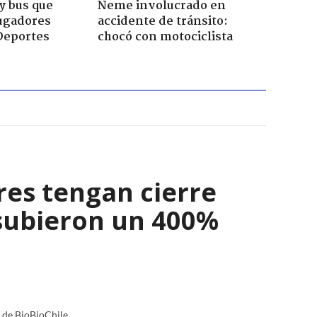
y bus que
Neme involucrado en
jugadores
accidente de tránsito:
Deportes
chocó con motociclista
res tengan cierre
 subieron un 400%
a de BioBioChile