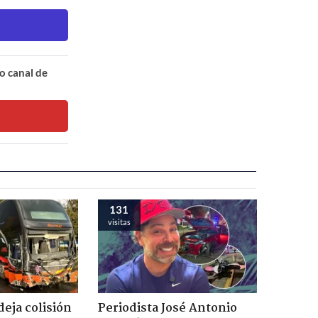
o canal de
131
visitas
eja colisión
Periodista José Antonio