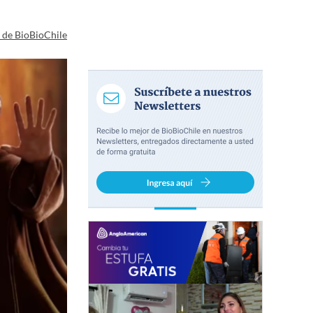
a de BioBioChile