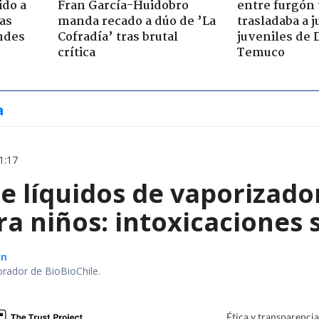
ido a
Fran García-Huidobro
entre furgón 
ras
manda recado a dúo de ’La
trasladaba a 
ndes
Cofradía’ tras brutal
juveniles de 
crítica
Temuco
a
1:17
e líquidos de vaporizado
ra niños: intoxicaciones
ón
orador de BioBioChile.
Ética y transparenci