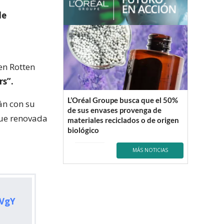
de
en Rotten
rs”.
L’Oréal Groupe busca que el 50%
án con su
de sus envases provenga de
ue renovada
materiales reciclados o de origen
biológico
MÁS NOTICIAS
1VgY