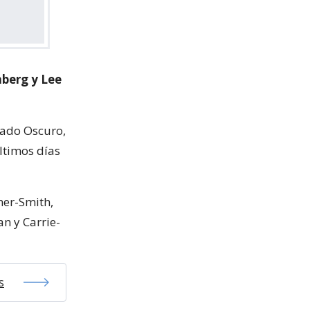
berg y Lee
Lado Oscuro,
ltimos días
ner-Smith,
n y Carrie-
s