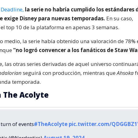
a
Deadline,
la serie no habría cumplido los estándares 
e exige Disney para nuevas temporadas.
En su caso,
l top 10 de la plataforma en apenas 3 semanas.
do medio, la serie había obtenido una valoración de 78% 
unque
“no logró convencer a los fanáticos de Staw Wa
e, las otras series derivadas de aquel universo continuar
dalorian
seguirá con producción, mientras que
Ahsoka
f
unda temporada.
 The Acolyte
turn of events
#TheAcolyte
pic.twitter.com/QDGGBZ
tic (@Nerdrotics)
August 19, 2024