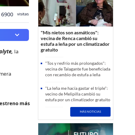
6900
visitas
"Mis nietos son asmáticos":
vecina de Renca cambió su
estufa a leña por un climatizador
gratuito
olyte,
la
"Tos y resfrío más prolongados":
vecina de Talagante fue beneficiada
imera
con recambio de estufa a leña
"La leña me hacía gastar el triple":
vecino de Melipilla cambió su
estufa por un climatizador gratuito
l estreno más
MÁS NOTICIAS