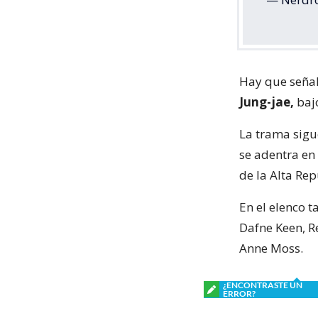
Hay que seña
Jung-jae,
bajo
La trama sigu
se adentra en
de la Alta Rep
En el elenco 
Dafne Keen, R
Anne Moss.
¿ENCONTRASTE UN
ERROR?