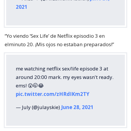
2021
“Yo viendo ‘Sex Life’ de Netflix episodio 3 en
elminuto 20. ¡Mis ojos no estaban preparados!”
me watching netflix sex/life episode 3 at
around 20:00 mark. my eyes wasn't ready.
ems! 😮🤭😂
pic.twitter.com/zHRdIKm2TY
— July (@julayskie)
June 28, 2021