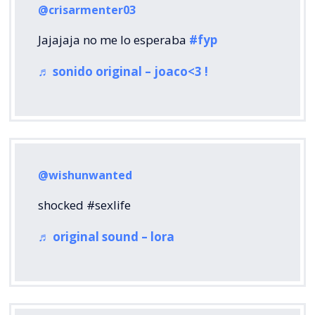
@crisarmenter03
Jajajaja no me lo esperaba
#fyp
♬ sonido original – joaco<3 !
@wishunwanted
shocked #sexlife
♬ original sound – lora