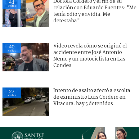
Doctora Cordero y el fin de su
41
visitas
relación con Eduardo Fuentes: "Me
tenía odio y envidia. Me
detestaba"
Video revela cómo se originó el
40
visitas
accidente entre José Antonio
Neme y un motociclista en Las
Condes
Intento de asalto afectó a escolta
27
visitas
de exministro Luis Cordero en
Vitacura: hay 5 detenidos