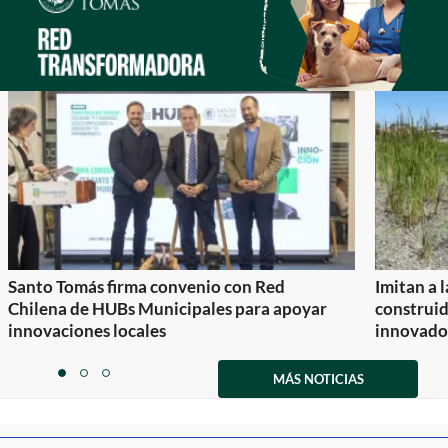
Santo Tomás firma convenio con Red
Imitan a 
Chilena de HUBs Municipales para apoyar
construi
innovaciones locales
innovador
Item
1
MÁS NOTICIAS
item
item
item
of
0
1
2
3