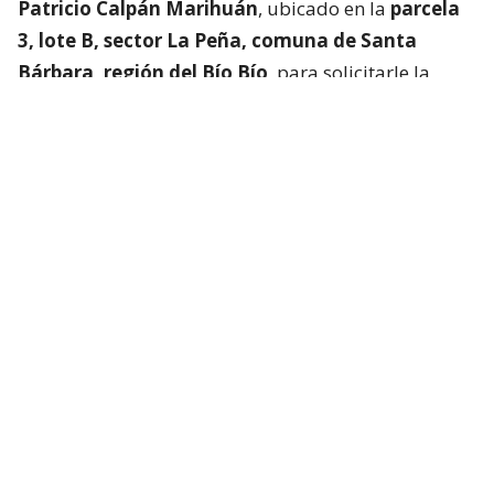
Patricio Calpán Marihuán
, ubicado en la
parcela
3, lote B, sector La Peña, comuna de Santa
Bárbara, región del Bío Bío
, para solicitarle la
devolución de una motosierra que le habían
prestado.
El imputado aceptó entregar la especie,
bajo la
condición de que la víctima se quedara a
conversar a solas con él.
Lo que fue aceptado por
la joven.
Tras entregar la motosierra a los padres, el
imputado procedió a
suministrar drogas a la
víctima para retenerla en contra de su voluntad.
Bajo estas circunstancias,
la mantuvo cautiva por
más de dos semanas
, periodo en el que la sometió