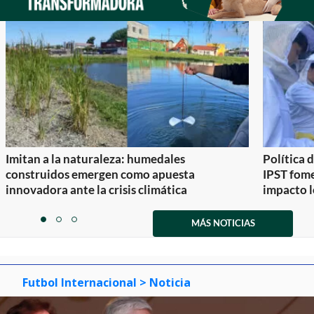
Imitan a la naturaleza: humedales
Política 
construidos emergen como apuesta
IPST fom
innovadora ante la crisis climática
impacto l
Item
1
MÁS NOTICIAS
item
item
item
of
0
1
2
3
Futbol Internacional
> Noticia