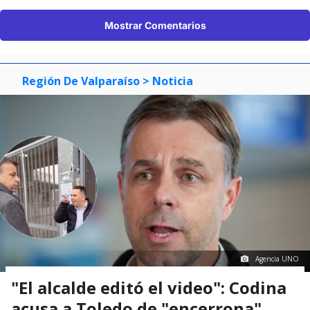
Mostrar Comentarios
Región De Valparaíso
> Noticia
Agencia UNO
"El alcalde editó el video": Codina
acusa a Toledo de "encerrona"