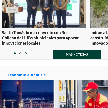
Santo Tomás firma convenio con Red
Imitan a 
Chilena de HUBs Municipales para apoyar
construi
innovaciones locales
innovador
Item
1
MÁS NOTICIAS
item
item
item
of
0
1
2
3
Economía
> Análisis