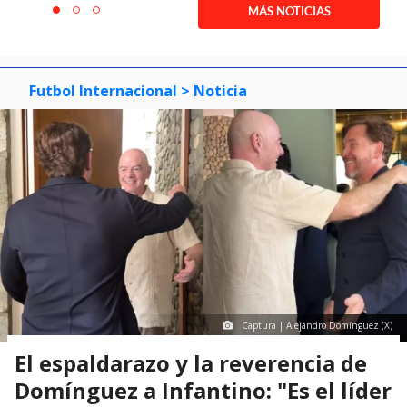
1
MÁS NOTICIAS
item
item
item
of
0
1
2
3
Futbol Internacional
> Noticia
Captura | Alejandro Domínguez (X)
El espaldarazo y la reverencia de
Domínguez a Infantino: "Es el líder