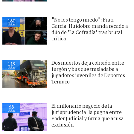
"No les tengo miedo": Fran
160
visitas
García-Huidobro manda recado a
dúo de ’La Cofradía’ tras brutal
crítica
Dos muertos deja colisión entre
119
visitas
furgón y bus que trasladaba a
jugadores juveniles de Deportes
Temuco
El millonario negocio de la
68
visitas
jurisprudencia: la pugna entre
Poder Judicial y firma que acusa
exclusión