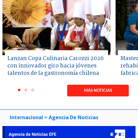
Lanzan Copa Culinaria Carozzi 2026
Master
con innovador giro hacia jóvenes
rehabi
talentos de la gastronomía chilena
fabric
Item
1
MÁS NOTICIAS
item
item
item
of
0
1
2
3
Internacional
> Agencia De Noticias