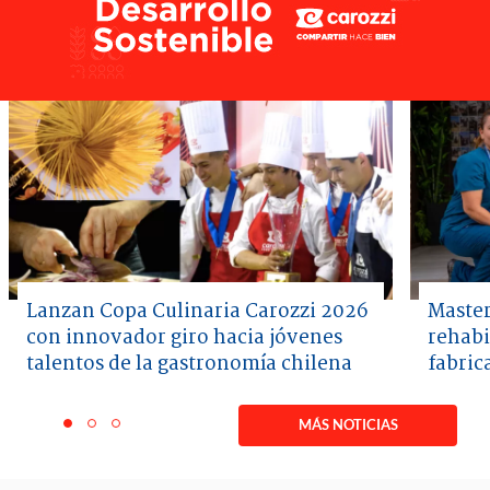
Lanzan Copa Culinaria Carozzi 2026
Master
con innovador giro hacia jóvenes
rehabi
talentos de la gastronomía chilena
fabric
Item
1
MÁS NOTICIAS
item
item
item
of
0
1
2
3