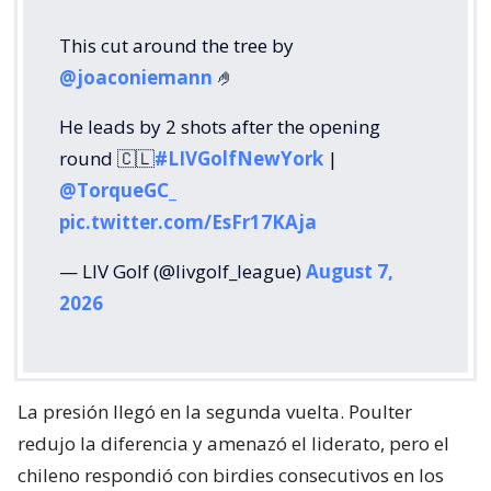
This cut around the tree by
@joaconiemann
🤌
He leads by 2 shots after the opening
round 🇨🇱
#LIVGolfNewYork
|
@TorqueGC_
pic.twitter.com/EsFr17KAja
— LIV Golf (@livgolf_league)
August 7,
2026
La presión llegó en la segunda vuelta. Poulter
redujo la diferencia y amenazó el liderato, pero el
chileno respondió con birdies consecutivos en los