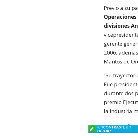
Previo a su p
Operaciones 
divisiones An
vicepresident
gerente gener
2006, además
Mantos de Or
“Su trayectori
Fue president
durante dos p
premio Ejecut
la industria m
¿ENCONTRASTE UN
ERROR?