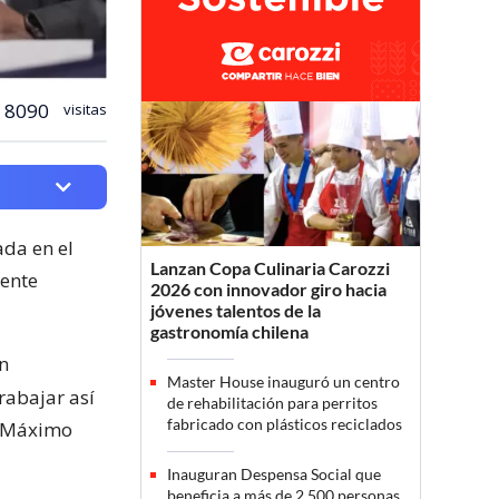
8090
visitas
da en el
Lanzan Copa Culinaria Carozzi
dente
2026 con innovador giro hacia
jóvenes talentos de la
gastronomía chilena
n
Master House inauguró un centro
rabajar así
de rehabilitación para perritos
fabricado con plásticos reciclados
a Máximo
Inauguran Despensa Social que
beneficia a más de 2.500 personas