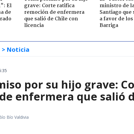
": El
grave: Corte ratifica
ministro de l
sa de
remoción de enfermera
Santiago que
trado
que salió de Chile con
a favor de lo
licencia
Barriga
s
> Noticia
5:35
iso por su hijo grave: Co
e enfermera que salió de
Bío Bío Valdivia
a