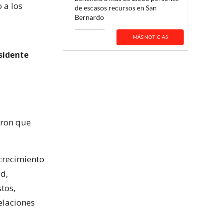
 a los
de escasos recursos en San
Bernardo
MÁS NOTICIAS
sidente
aron que
 crecimiento
d,
tos,
relaciones