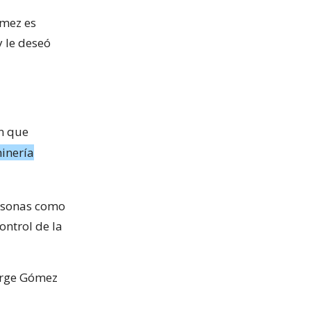
ómez es
y le deseó
en que
minería
ersonas como
ontrol de la
Jorge Gómez