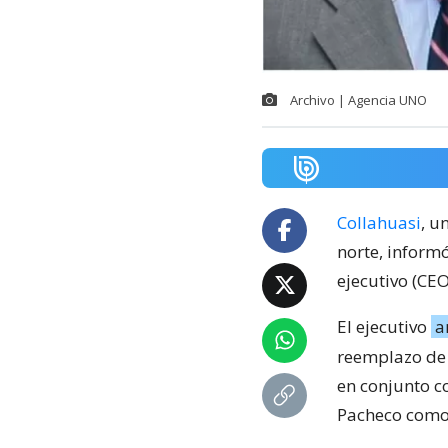
Archivo | Agencia UNO
Collahuasi
, u
norte, inform
ejecutivo (CE
El ejecutivo
a
reemplazo d
en conjunto 
Pacheco como p