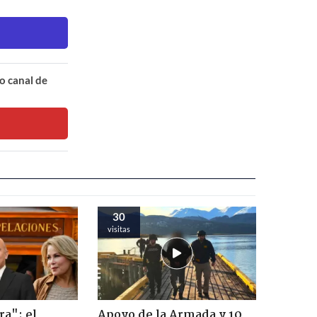
o canal de
30
visitas
ra": el
Apoyo de la Armada y 10