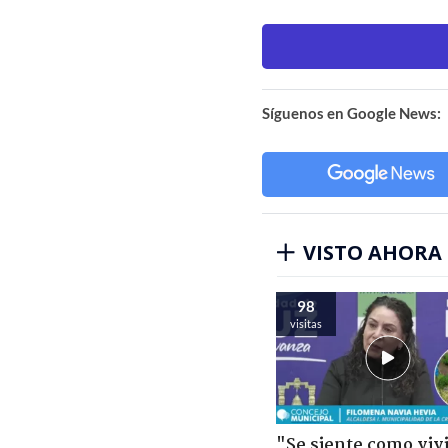
Síguenos en Google News:
VISTO AHORA
98
visitas
"Se siente como viv