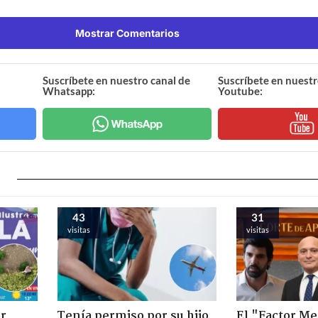
Mostrar Comentarios
Suscríbete en nuestro canal de
Suscríbete en nuestr
Whatsapp:
Youtube:
43
31
visitas
visitas
ir
Tenía permiso por su hijo
El "Factor Me