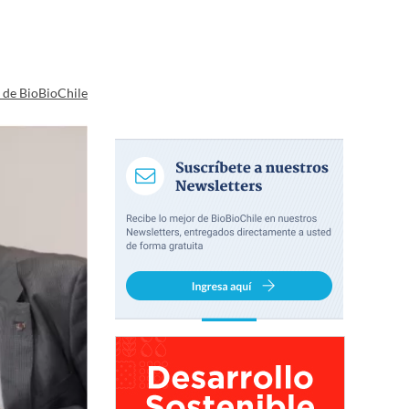
a de BioBioChile