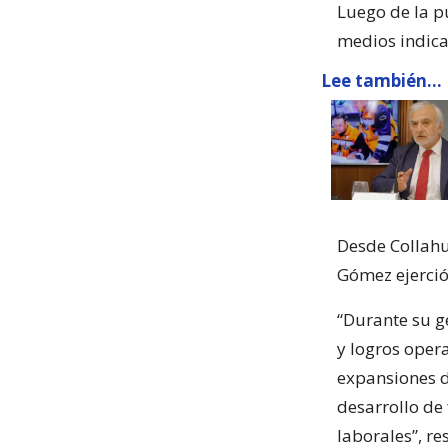
Luego de la p
medios indica
Lee también...
Desde Collahu
Gómez ejerció
“Durante su ge
y logros oper
expansiones de
desarrollo de 
laborales”, res