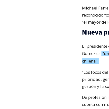
Michael Farre
reconocido “co
“el mayor de l
Nueva pr
El presidente 
Gómez es
“un
chilena”.
“Los focos de
prioridad, gen
gestión y la s
De profesión 
cuenta con má