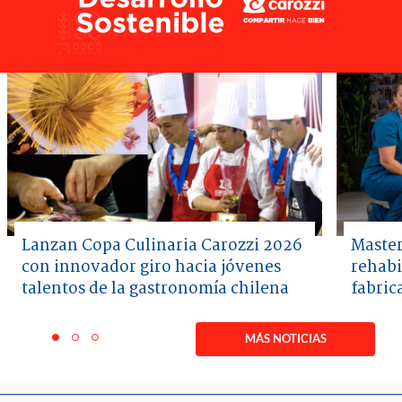
Lanzan Copa Culinaria Carozzi 2026
Master
con innovador giro hacia jóvenes
rehabi
talentos de la gastronomía chilena
fabric
Item
1
MÁS NOTICIAS
item
item
item
of
0
1
2
3