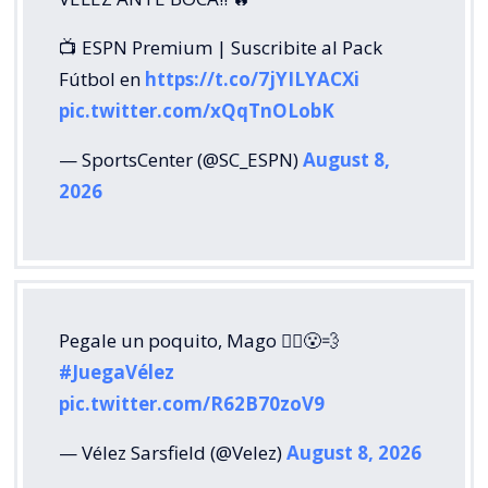
📺 ESPN Premium | Suscribite al Pack
Fútbol en
https://t.co/7jYILYACXi
pic.twitter.com/xQqTnOLobK
— SportsCenter (@SC_ESPN)
August 8,
2026
Pegale un poquito, Mago 🧙‍♂️😮‍💨
#JuegaVélez
pic.twitter.com/R62B70zoV9
— Vélez Sarsfield (@Velez)
August 8, 2026