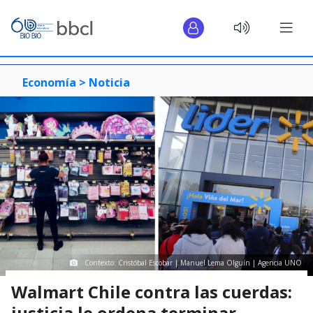
Economía >
Noticia
Contexto: Cristóbal Escobar | Manuel Lema Olguín | Agencia UNO
Walmart Chile contra las cuerdas:
justicia le ordena terminar