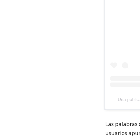
Una public
Las palabras 
usuarios apun