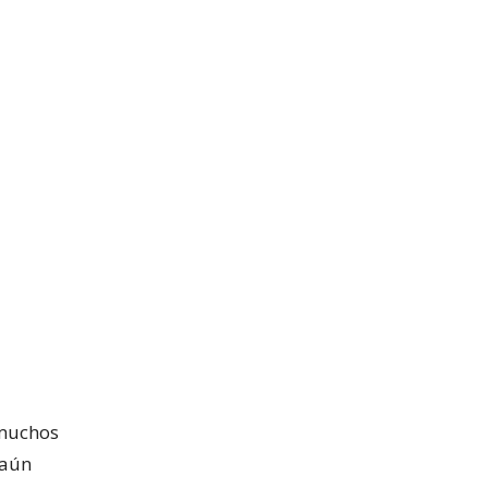
 muchos
 aún