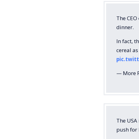
The CEO o
dinner.
In fact, 
cereal as
pic.twi
— More P
The USA i
push for 