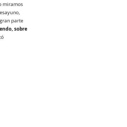
do miramos
desayuno,
gran parte
endo, sobre
tó