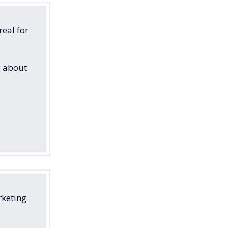
real for
g about
rketing