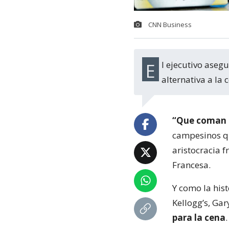
CNN Business
El ejecutivo aseguró que están comenzando a publicitar el cereal como una
alternativa a la
“Que coman 
campesinos qu
aristocracia f
Francesa.
Y como la hist
Kellogg’s, Gar
para la cena
.