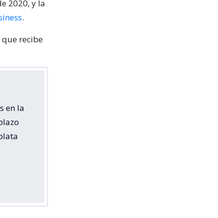
e 2020, y la
siness
.
 que recibe
s en la
plazo
plata