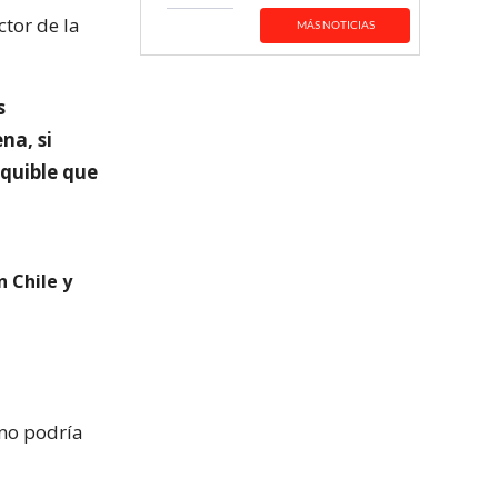
ctor de la
MÁS NOTICIAS
s
na, si
equible que
 Chile y
¿no podría