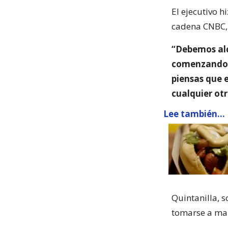
El ejecutivo h
cadena CNBC, 
“Debemos alc
comenzando a 
piensas que 
cualquier ot
Lee también...
Quintanilla, s
tomarse a mal