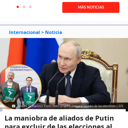
1
MÁS NOTICIAS
item
item
item
of
0
1
2
3
Internacional
> Noticia
Aliados de Vladimir Putin (foto) quieren excluir a Yábloko de las elecciones | EFE
La maniobra de aliados de Putin
para excluir de las elecciones al