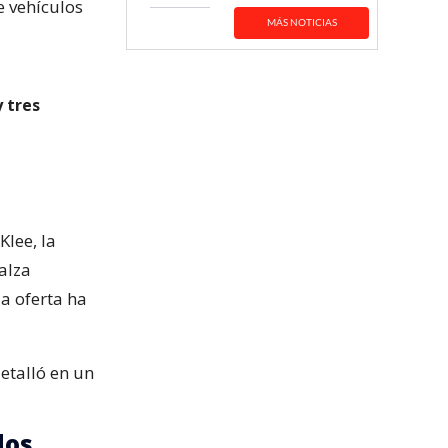
e vehículos
MÁS NOTICIAS
 tres
lee, la
alza
a oferta ha
etalló en un
dos