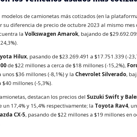
s modelos de camionetas más cotizados (en la plataforma
 su diferencia de precio de octubre 2023 al mismo mes 
cuentra la
Volkswagen Amarok
, bajando de $29.692.09
-24,3%).
yota Hilux
, pasando de $23.269.491 a $17.751.339 (-23,
200
de $22 millones a cerca de $18 millones (-15,2%),
For
a unos $36 millones (-8,1%) y la
Chevrolet Silverado
, ba
 $40 millones (-5,3%).
camionetas, destacan los precios del
Suzuki Swift y Bal
 un 17,4% y 15,4% respectivamente; la
Toyota Rav4
, u
azda CX-5
, pasando de $22 millones a $19 millones en 
.