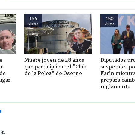
155
150
visitas
visitas
e
Muere joven de 28 años
Diputados p
or
que participó en el "Club
suspender po
 de
de la Pelea" de Osorno
Karin mientr
jugar
prepara cambi
reglamento
a
:45