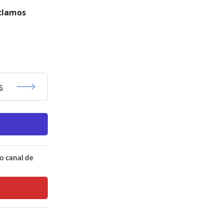
eclamos
s
o canal de