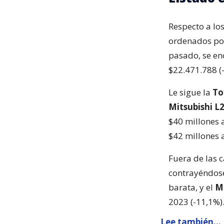
Respecto a lo
ordenados por
pasado, se en
$22.471.788 (
Le sigue la
To
Mitsubishi L
$40 millones 
$42 millones a
Fuera de las 
contrayéndose
barata, y el
M
2023 (-11,1%)
Lee también...