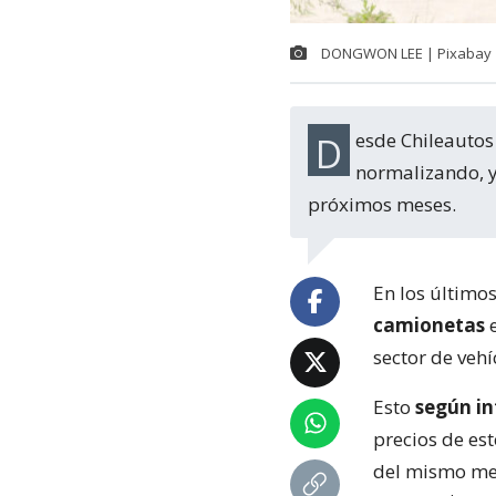
DONGWON LEE | Pixabay |
Desde Chileautos apuntan a que los valores de los vehículos usados se estarían
normalizando, y
próximos meses.
En los último
camionetas
e
sector de vehí
Esto
según i
precios de est
del mismo mes