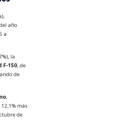
),
del año
5 a
7%), la
d F-150
, de
jando de
eno
,
n 12,1% más
octubre de