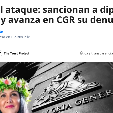
l ataque: sancionan a di
 y avanza en CGR su denu
ón
nsa en BioBioChile
Ética y transparenci