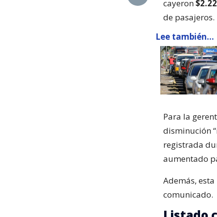
cayeron
$2.2
de pasajeros.
Lee también...
Para la geren
disminución 
registrada du
aumentado par
Además, esta 
comunicado.
Listado 