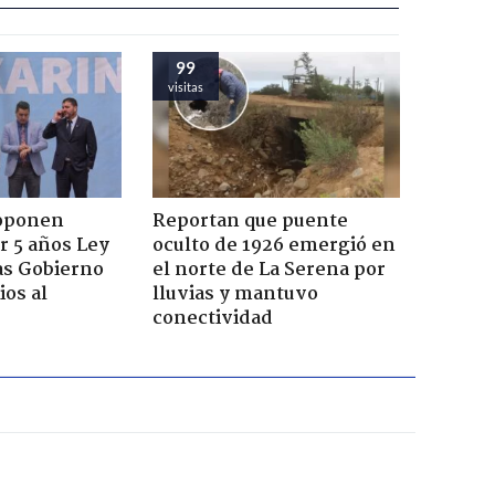
99
visitas
roponen
Reportan que puente
r 5 años Ley
oculto de 1926 emergió en
as Gobierno
el norte de La Serena por
os al
lluvias y mantuvo
conectividad