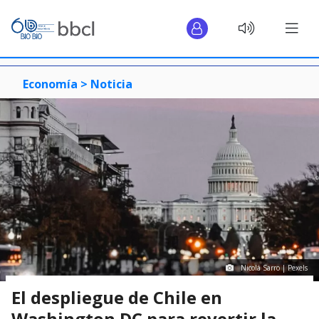
Economía >
Noticia
Nicolá Sarro | Pexels
El despliegue de Chile en
Washington DC para revertir la