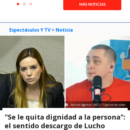
1
MÁS NOTICIAS
item
item
item
of
0
1
2
3
Espectáculos Y TV
> Noticia
Archivo Agencia UNO / Captura de video
"Se le quita dignidad a la persona":
el sentido descargo de Lucho