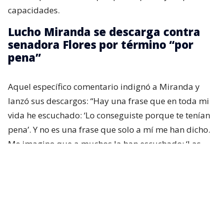
capacidades.
Lucho Miranda se descarga contra
senadora Flores por término “por
pena”
Aquel específico comentario indignó a Miranda y
lanzó sus descargos: “Hay una frase que en toda mi
vida he escuchado: ‘Lo conseguiste porque te tenían
pena’. Y no es una frase que solo a mí me han dicho.
Me imagino que a muchos la han escuchado: ‘Las
personas con discapacidad logran las cosas por
pena’”, partió comentando.
“
Creo que es una afirmación profundamente
injusta, porque reduce años de esfuerzo a una