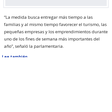
“La medida busca entregar más tiempo a las
familias y al mismo tiempo favorecer el turismo, las
pequeñas empresas y los emprendimientos durante
uno de los fines de semana más importantes del
año”, señaló la parlamentaria.
Lee también...
Parisi dice que Kast "queda corto"
con presentar ACOT: "Está
faltando a sus promesas de
campaña"
Sin embargo, el proyecto necesita el respaldo del
Ejecutivo, ya que se trata de una materia de