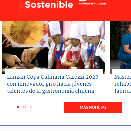
Lanzan Copa Culinaria Carozzi 2026
Master
con innovador giro hacia jóvenes
rehabi
talentos de la gastronomía chilena
fabric
Item
1
MÁS NOTICIAS
item
item
item
of
0
1
2
3