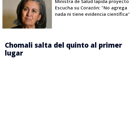
Ministra de Salud lapida proyecto
Escucha su Corazón: "No agrega
nada ni tiene evidencia científica"
Chomali salta del quinto al primer
lugar
De este modo,
Chomali lidera el estudio con 3,65
puntos, frente a los 3,50 de la medición anterior,
y pasó del quinto al primer lugar
. Además, lideró
cada atributo: conocimiento (3,83), capacidad de
gestión (3,64), confianza (3,59), integridad (3,68) y
cercanía (3,53).
Según Attalus, la arremetida de Chomali se explica,