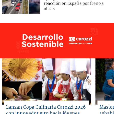
reacción en España por freno a
obras
Lanzan Copa Culinaria Carozzi 2026
Master
con innovador giro hacia jóvenes
rehabi