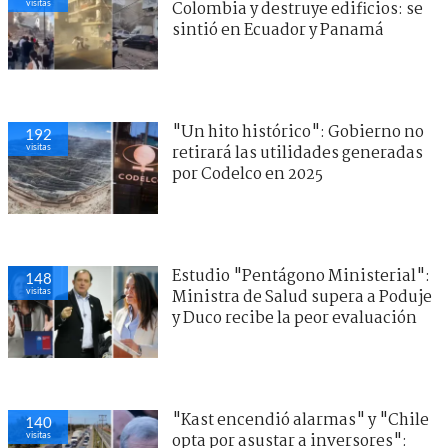
visitas
Colombia y destruye edificios: se
sintió en Ecuador y Panamá
"Un hito histórico": Gobierno no
192
visitas
retirará las utilidades generadas
por Codelco en 2025
Estudio "Pentágono Ministerial":
148
visitas
Ministra de Salud supera a Poduje
y Duco recibe la peor evaluación
"Kast encendió alarmas" y "Chile
140
visitas
opta por asustar a inversores":