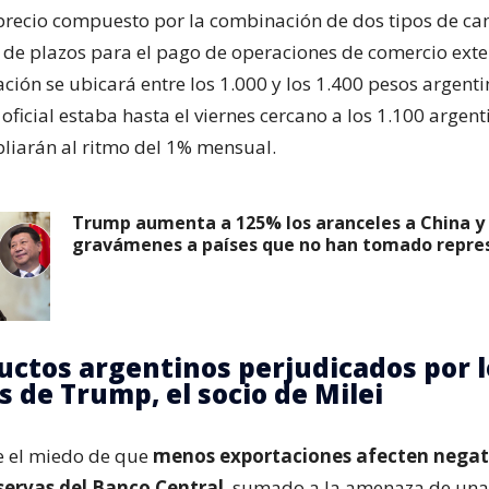
 precio compuesto por la combinación de dos tipos de ca
n de plazos para el pago de operaciones de comercio exter
ción se ubicará entre los 1.000 y los 1.400 pesos argent
 oficial estaba hasta el viernes cercano a los 1.100 argent
pliarán al ritmo del 1% mensual.
Trump aumenta a 125% los aranceles a China y
gravámenes a países que no han tomado repres
uctos argentinos perjudicados por l
s de Trump, el socio de Milei
te el miedo de que
menos exportaciones afecten nega
eservas del Banco Central
, sumado a la amenaza de una