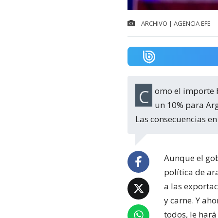
ARCHIVO | AGENCIA EFE
Como el importe base de todos los países, el presidente de Estados Unidos impuso
un 10% para Arge
Las consecuencias en 
Aunque el gobi
política de a
a las exportac
y carne. Y ah
todos, le hará