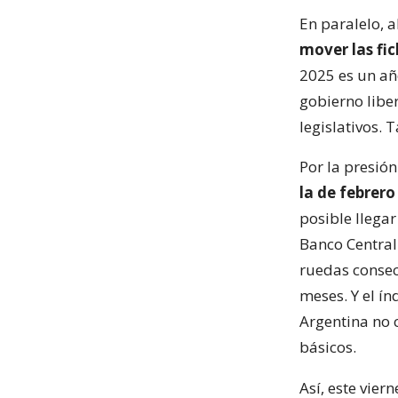
En paralelo, 
mover las fic
2025 es un añ
gobierno liber
legislativos. T
Por la presió
la de febrero
posible llega
Banco Central
ruedas consecu
meses. Y el ín
Argentina no 
básicos.
Así, este vier