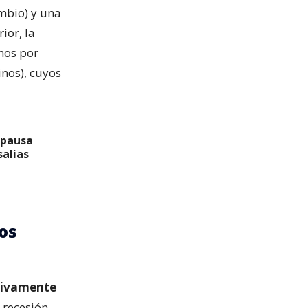
mbio) y una
ior, la
inos por
inos), cuyos
 pausa
alias
os
tivamente
 recesión