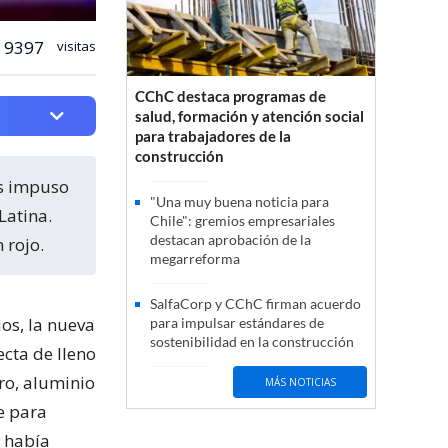
9397
visitas
CChC destaca programas de
salud, formación y atención social
para trabajadores de la
construcción
"Una muy buena noticia para
Latina.
Chile": gremios empresariales
destacan aprobación de la
 rojo.
megarreforma
SalfaCorp y CChC firman acuerdo
ios, la nueva
para impulsar estándares de
sostenibilidad en la construcción
cta de lleno
ero, aluminio
MÁS NOTICIAS
e para
e había