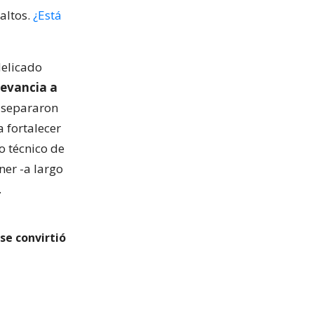
altos.
¿Está
delicado
levancia a
o separaron
 fortalecer
o técnico de
ner -a largo
.
se convirtió