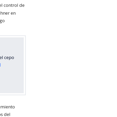
 el control de
chner en
ego
el cepo
I
amiento
os del