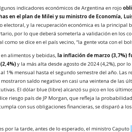
algunos indicadores económicos de Argentina en rojo
obl
has en el plan de Milei y su ministro de Economía, Lu
o electoral, y la recuperación económica es la principal 
tario, por lo que deberá someterla a validación en los c
al como se dice en el país vecino, “la gente vota con el bols
n en alimentos y bebidas,
la inflación de marzo (3,7%) 
 (2,4%)
y la más alta desde agosto de 2024 (4,2%), por lo
r al 1% mensual hasta el segundo semestre del año. Las r
 mostraron saldo negativo en casi una veintena de las úl
tivas. El dólar blue (libre) alcanzó su pico en los último
dice riesgo país de JP Morgan, que refleja la probabilida
cumpla con sus obligaciones financieras, se disparó a lo
nes por la tarde, antes de lo esperado, el ministro Caputo