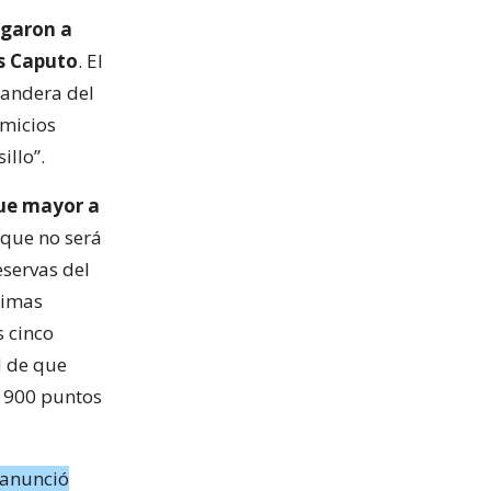
igaron a
is Caputo
. El
bandera del
omicios
illo”.
fue mayor a
 que no será
eservas del
timas
s cinco
d de que
s 900 puntos
anunció