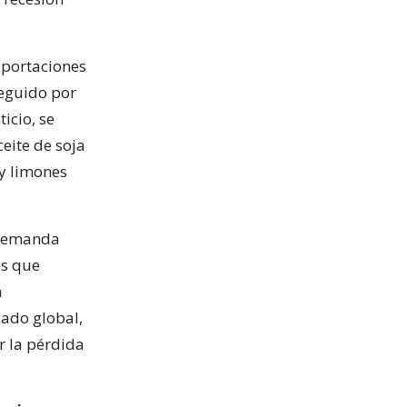
xportaciones
seguido por
icio, se
eite de soja
 y limones
 demanda
os que
a
cado global,
 la pérdida