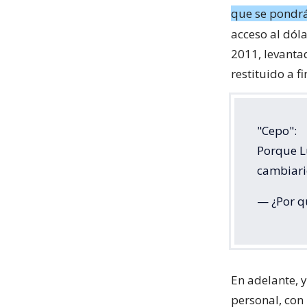
que se pondrá
acceso al dóla
2011, levantad
restituido a f
"Cepo":
Porque Lu
cambiari
— ¿Por q
En adelante, 
personal, con 