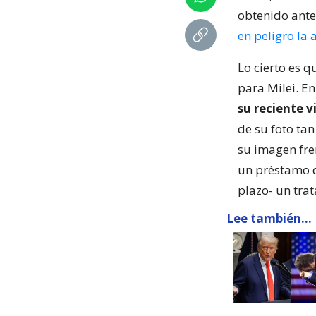
obtenido ante
en peligro la
Lo cierto es 
para Milei. En
su reciente v
de su foto ta
su imagen fre
un préstamo d
plazo- un tra
Lee también...