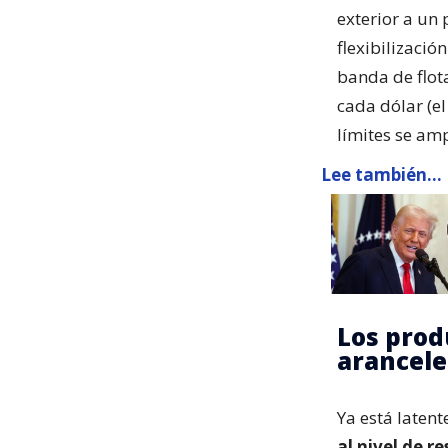
exterior a un
flexibilizació
banda de flota
cada dólar (el
límites se am
Lee también...
Los prod
arancele
Ya está laten
al nivel de r