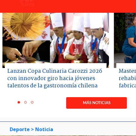
Lanzan Copa Culinaria Carozzi 2026
Master
con innovador giro hacia jóvenes
rehabi
talentos de la gastronomía chilena
fabric
Item
1
MÁS NOTICIAS
item
item
item
of
0
1
2
3
Deporte
> Noticia