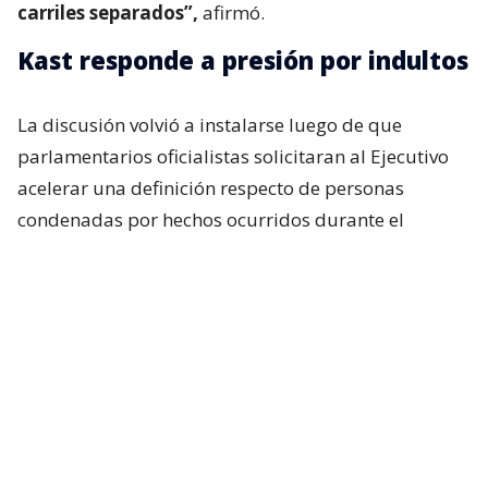
carriles separados”,
afirmó.
Kast responde a presión por indultos
La discusión volvió a instalarse luego de que
parlamentarios oficialistas solicitaran al Ejecutivo
acelerar una definición respecto de personas
condenadas por hechos ocurridos durante el
estallido social, particularmente uniformados.
Incluso, si bien en el oficialismo no existía una
expectativa real de que el presidente anunciara algo
al respecto durante su última cadena nacional,
tanto Republicanos como el Partido Nacional
Libertario esperaban, al menos, una señal política
sobre la materia. Pero eso no ocurrió.