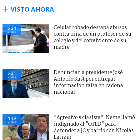
VISTO AHORA
Celular robado destapa abusos
234
visitas
contra niña de un profesor de su
colegio y del conviviente de su
madre
Denuncian a presidente José
231
visitas
Antonio Kast por entregar
información falsa en cadena
nacional
"Agresivo y clasista": Neme llamó
149
visitas
indignado al "QTLD" para
defender a JC y barrió con Nicolás
Larraín