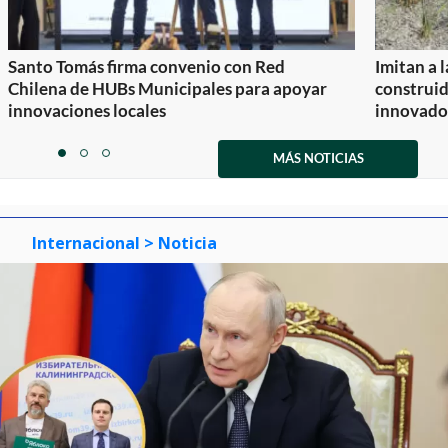
Santo Tomás firma convenio con Red
Imitan a 
Chilena de HUBs Municipales para apoyar
construi
innovaciones locales
innovador
Item
1
MÁS NOTICIAS
item
item
item
of
0
1
2
3
Internacional
> Noticia