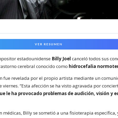
VER RESUMEN
mpositor estadounidense
Billy Joel
canceló todos sus con
rastorno cerebral conocido como
hidrocefalia normote
n fue revelada por el propio artista mediante un comun
 viernes. “Esta afección se ha visto agravada por concier
que le ha provocado problemas de audición, visión y eq
n médicas, Billy se sometió a una fisioterapia específica, 