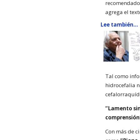
recomendado a
agrega el text
Lee también...
Tal como inf
hidrocefalia 
cefalorraquíde
“Lamento sin
comprensión
Con más de cin