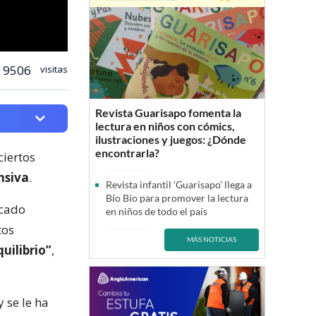
9506
visitas
Revista Guarisapo fomenta la
lectura en niños con cómics,
ilustraciones y juegos: ¿Dónde
encontrarla?
ciertos
nsiva
.
Revista infantil ’Guarisapo’ llega a
Bío Bío para promover la lectura
icado
en niños de todo el país
tos
MÁS NOTICIAS
uilibrio”
,
y se le ha