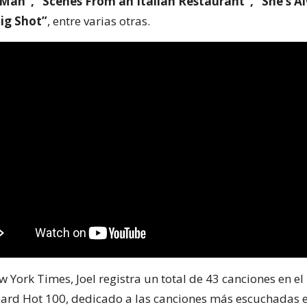
Man”, “Scenes From an Italian Restaurant”, “She’s A
ig Shot”
, entre varias otras.
York Times, Joel registra un total de 43 canciones en el 
oard Hot 100, dedicado a las canciones más escuchadas 