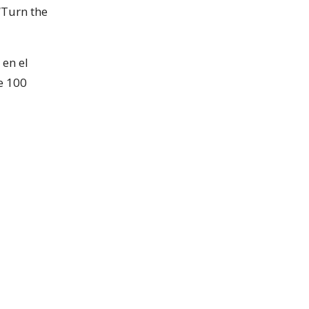
“Turn the
 en el
e 100