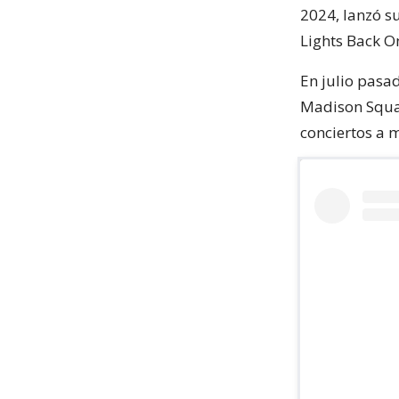
2024, lanzó s
Lights Back O
En julio pasad
Madison Squar
conciertos a 