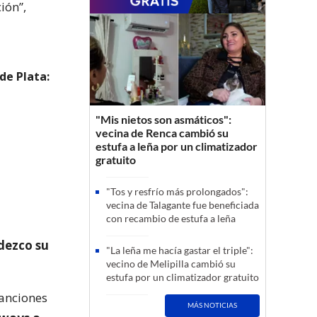
ión”,
de Plata:
"Mis nietos son asmáticos":
vecina de Renca cambió su
estufa a leña por un climatizador
gratuito
"Tos y resfrío más prolongados":
vecina de Talagante fue beneficiada
con recambio de estufa a leña
dezco su
"La leña me hacía gastar el triple":
vecino de Melipilla cambió su
estufa por un climatizador gratuito
canciones
MÁS NOTICIAS