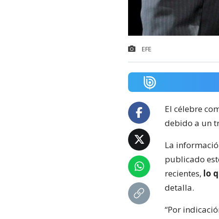
EFE
El célebre co
debido a un t
La informació
publicado este
recientes,
lo 
detalla.
“Por indicació