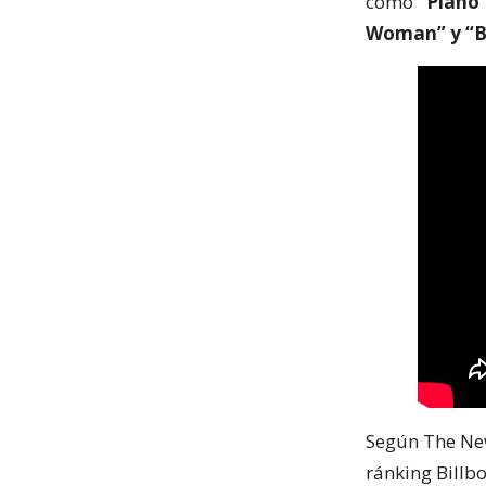
como
“Piano 
Woman” y “B
Según The New 
ránking Billb