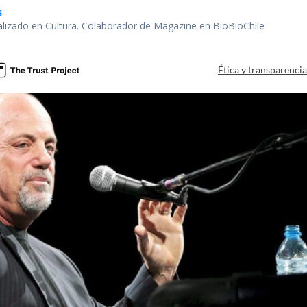
s
alizado en Cultura. Colaborador de Magazine en BioBioChile
Ética y transparenci