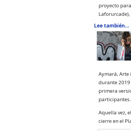
proyecto para
Laforurcade),
Lee también...
Aymará, Arte 
durante 2019 
primera versi
participantes.
Aquella vez, e
cierre en el P