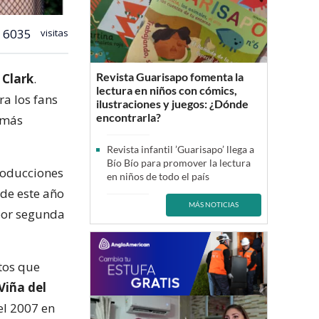
6035
visitas
Revista Guarisapo fomenta la
 Clark
.
lectura en niños con cómics,
ra los fans
ilustraciones y juegos: ¿Dónde
encontrarla?
s más
Revista infantil ’Guarisapo’ llega a
Bío Bío para promover la lectura
Producciones
en niños de todo el país
 de este año
MÁS NOTICIAS
por segunda
itos que
Viña del
el 2007 en