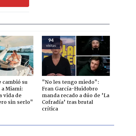
94
visitas
e cambió su
"No les tengo miedo":
r a Miami:
Fran García-Huidobro
a vida de
manda recado a dúo de ’La
ero sin serlo"
Cofradía’ tras brutal
crítica