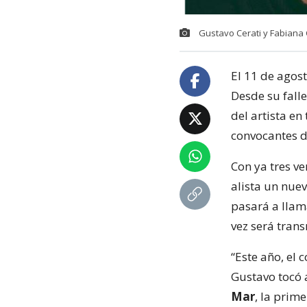
Gustavo Cerati y Fabiana 
El 11 de agos
Desde su falle
del artista e
convocantes d
Con ya tres v
alista un nue
pasará a lla
vez será tran
“Este año, el 
Gustavo tocó 
Mar
, la prim