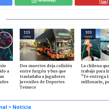
115
103
visitas
visitas
nio
Dos muertos deja colisión
La chilena qu
ido a
entre furgón y bus que
trabajo para i
ras
trasladaba a jugadores
"Te entrega l
ndes
juveniles de Deportes
millonario, p
Temuco
nal
> Noticia