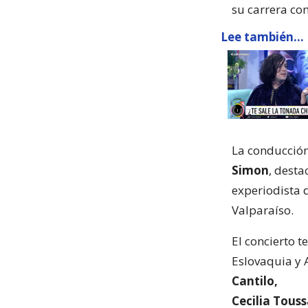
su carrera com
Lee también...
La conducción
Simon
, desta
experiodista
Valparaíso.
El concierto t
Eslovaquia y 
Cantilo,
Cecilia Tous