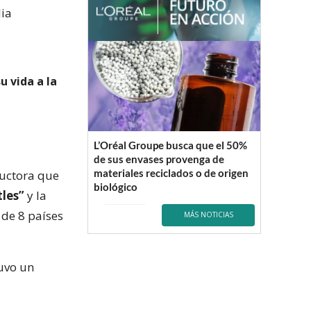
lia
u vida a la
L’Oréal Groupe busca que el 50%
de sus envases provenga de
materiales reciclados o de origen
ductora que
biológico
tles”
y la
 de 8 países
MÁS NOTICIAS
tuvo un