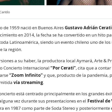
Cantilo
to de 1959 nació en Buenos Aires
Gustavo Adrián Cerati
cimiento en 2014, la fecha se ha convertido en un hito pa
n toda Latinoamérica, siendo un evento chileno uno de lo
e la región.
ersiones a su haber, la productora local Aymará, Arte & 
vo Concierto Internacional
“Por Cerati”
, cita que a contar
marse
“Zoom Infinito”
y que, producto de la pandemia, 
smitida
vía streaming
.
concierto está centrado principalmente en los grandes éx
alguna vez durante sus presentaciones en el
Festival de 
era en 1987 como parte de Soda Stereo y posteriormente 