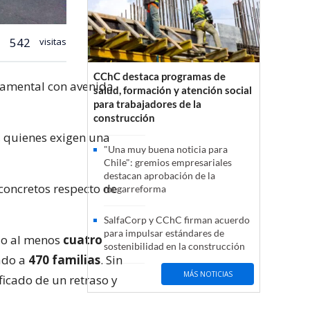
542
visitas
CChC destaca programas de
tamental con avenida
salud, formación y atención social
para trabajadores de la
construcción
, quienes exigen una
"Una muy buena noticia para
Chile": gremios empresariales
destacan aprobación de la
concretos respecto de
megarreforma
SalfaCorp y CChC firman acuerdo
para impulsar estándares de
ado al menos
cuatro
sostenibilidad en la construcción
ado a
470 familias
. Sin
MÁS NOTICIAS
icado de un retraso y