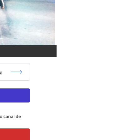
s
o canal de