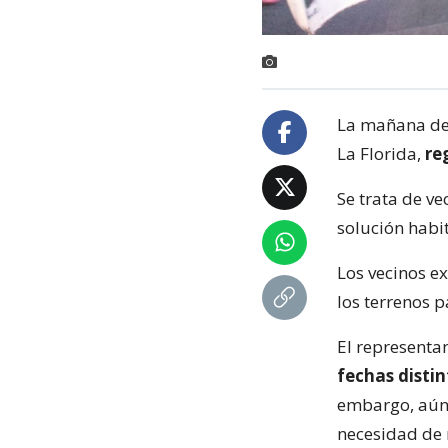
La mañana de 
La Florida,
re
Se trata de ve
solución habi
Los vecinos e
los terrenos 
El representan
fechas distin
embargo, aún 
necesidad de 