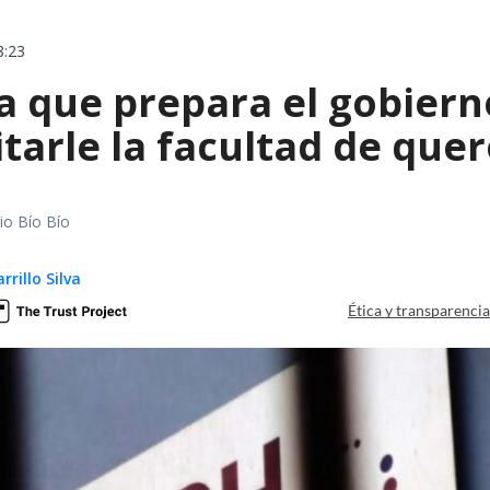
8:23
 que prepara el gobierno
tarle la facultad de quer
io Bío Bío
rillo Silva
Ética y transparenci