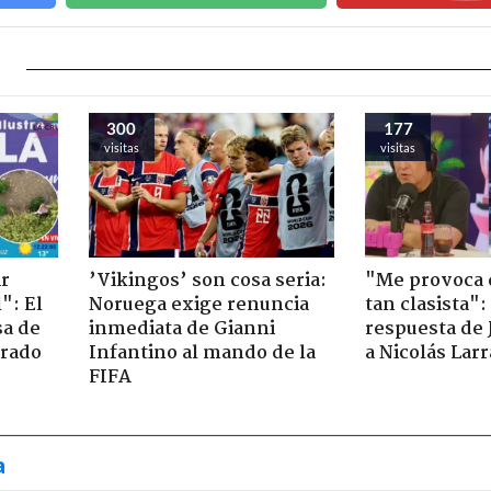
300
177
visitas
visitas
ir
’Vikingos’ son cosa seria:
"Me provoca 
": El
Noruega exige renuncia
tan clasista":
sa de
inmediata de Gianni
respuesta de 
trado
Infantino al mando de la
a Nicolás Lar
FIFA
a