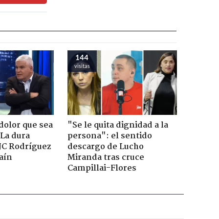
144
visitas
dolor que sea
"Se le quita dignidad a la
 La dura
persona": el sentido
JC Rodríguez
descargo de Lucho
raín
Miranda tras cruce
Campillai-Flores