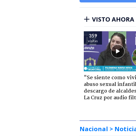
VISTO AHORA
359
visitas
"Se siente como viv
abuso sexual infantil
descargo de alcalde
La Cruz por audio fil
Nacional
> Notici