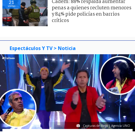
Cadem: 88% respalda aumentar
21
visitas
penas a quienes recluten menores
y 84% pide policías en barrios
críticos
Espectáculos Y TV
> Noticia
Capturas de Mega | Agencia UNO