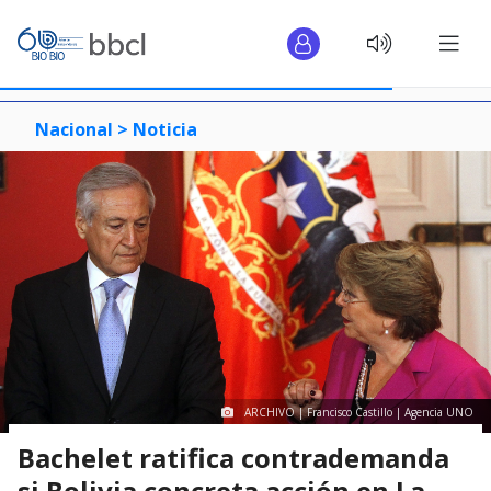
Nacional >
Noticia
ARCHIVO | Francisco Castillo | Agencia UNO
Bachelet ratifica contrademanda
si Bolivia concreta acción en La