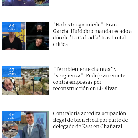
"No les tengo miedo": Fran
64
visitas
García-Huidobro manda recado a
dúo de ’La Cofradía’ tras brutal
crítica
"Terriblemente chantas" y
57
visitas
"vergüenza": Poduje arremete
contra empresas por
reconstrucción en El Olivar
Contraloría acredita ocupación
46
visitas
ilegal de bien fiscal por parte de
delegado de Kast en Chañaral