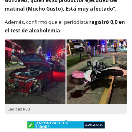
González, quien es su productor ejecutivo del
matinal (Mucho Gusto). Está muy afectado
”.
Además, confirmó que el periodista
registró 0,0 en
el test de alcoholemia
.
Cedidas RBB
¿ENCONTRASTE UN
AVÍSANOS
ERROR?