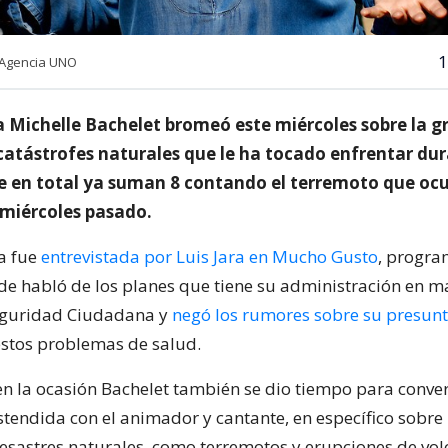
1
 Agencia UNO
a Michelle Bachelet bromeó este miércoles sobre la g
catástrofes naturales que le ha tocado enfrentar dur
e en total ya suman 8 contando el terremoto que ocu
miércoles pasado.
a fue
entrevistada por Luis Jara en Mucho Gusto
, progra
e habló de los planes que tiene su administración en m
eguridad Ciudadana y
negó los rumores sobre su presun
stos problemas de salud.
en la ocasión Bachelet también se dio tiempo para conve
tendida con el animador y cantante, en específico sobre 
esastres naturales, como terremotos y erupciones de vol