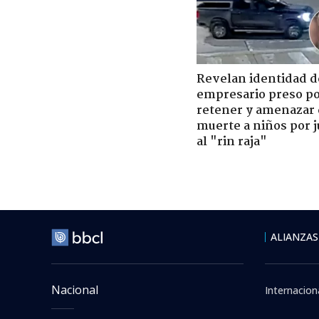
Revelan identidad d
empresario preso p
retener y amenazar
muerte a niños por 
al "rin raja"
Futbol Internacio
Jueves 06 Agosto, 2026 | 11
Real Madri
el más car