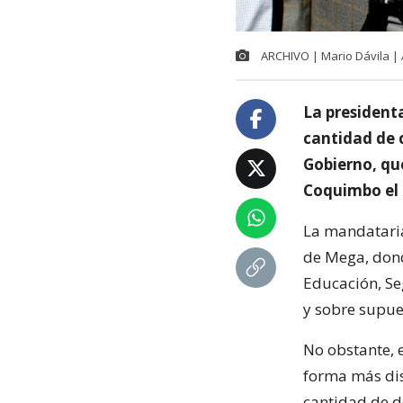
ARCHIVO | Mario Dávila |
La president
cantidad de 
Gobierno, qu
Coquimbo el 
La mandatari
de Mega, dond
Educación, S
y sobre supue
No obstante, 
forma más dis
cantidad de d