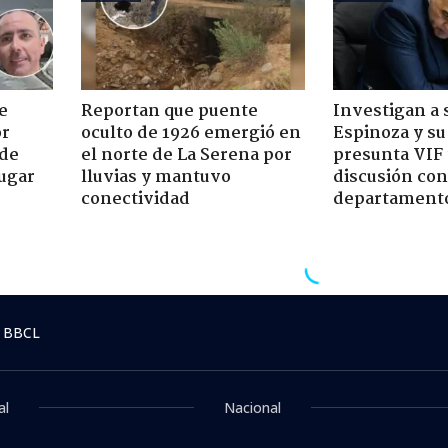
e
Reportan que puente
Investigan a
or
oculto de 1926 emergió en
Espinoza y su
 de
el norte de La Serena por
presunta VIF 
jugar
lluvias y mantuvo
discusión co
conectividad
departament
nal
> Agencia de noticias
:13
d oficializa el fichaje d
o de la historia del club