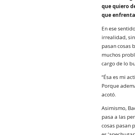
que quiero d
que enfrenta
En ese sentid
irrealidad, s
pasan cosas b
muchos proble
cargo de lo b
“Ésa es mi act
Porque además 
acotó.
Asimismo, Bach
pasa a las per
cosas pasan p
es ‘apechugar’