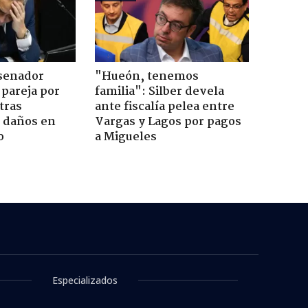
 senador
"Hueón, tenemos
 pareja por
familia": Silber devela
tras
ante fiscalía pelea entre
n daños en
Vargas y Lagos por pagos
o
a Migueles
e Yan Diomande: sería