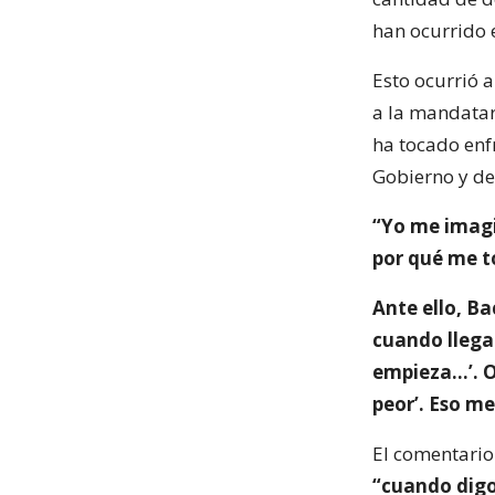
han ocurrido 
Esto ocurrió a
a la mandatari
ha tocado enf
Gobierno y de
“Yo me imagi
por qué me to
Ante ello, B
cuando llega 
empieza…’. O 
peor’. Eso m
El comentario 
“cuando digo 