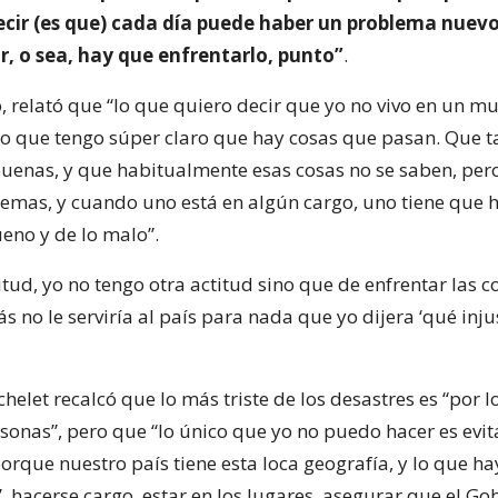
ecir (es que) cada día puede haber un problema nuev
r, o sea, hay que enfrentarlo, punto”
.
o, relató que “lo que quiero decir que yo no vivo en un 
ino que tengo súper claro que hay cosas que pasan. Que 
uenas, y que habitualmente esas cosas no se saben, per
mas, y cuando uno está en algún cargo, uno tiene que 
ueno y de lo malo”.
itud, yo no tengo otra actitud sino que de enfrentar las c
no le serviría al país para nada que yo dijera ‘qué inju
elet recalcó que lo más triste de los desastres es “por l
sonas”, pero que “lo único que yo no puedo hacer es evit
orque nuestro país tiene esta loca geografía, y lo que h
, hacerse cargo, estar en los lugares, asegurar que el Go