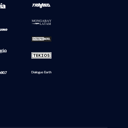
a de BioBioChile
Relacionados
Real Madrid celebra fin del
plan de Infantino de ’vender’
el Mundial: "Buena noticia
para el fútbol"