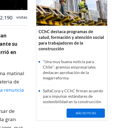
2.190
visitas
CChC destaca programas de
ran
salud, formación y atención social
para trabajadores de la
ante su
construcción
rrió en
"Una muy buena noticia para
Chile": gremios empresariales
ma matinal
destacan aprobación de la
megarreforma
ateria de
ta renuncia
SalfaCorp y CChC firman acuerdo
para impulsar estándares de
sostenibilidad en la construcción
rsar de
MÁS NOTICIAS
la gran
canes, que