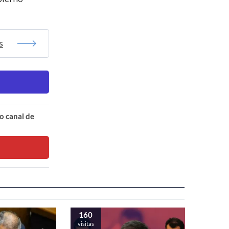
s
o canal de
160
visitas