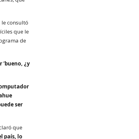
 le consultó
íciles que le
programa de
r ‘bueno, ¿y
 computador
pahue
puede ser
aclaró que
 país, lo