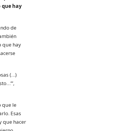
o que hay
mundo de
también
o que hay
hacerse
osas (…)
sto…’”,
o que le
arlo. Esas
ay que hacer
bierno