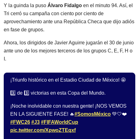
Y la guinda la puso
Álvaro Fidalgo
en el minuto 94. Así, el
Tri cerró su campaña con ciento por ciento de
aprovechamiento ante una República Checa que dijo adiós
en fase de grupos.
Ahora, los dirigidos de Javier Aguirre jugarán el 30 de junio
ante uno de los mejores terceros de los grupos C, E, F, H o
I.
¡Triunfo histórico en el Estadio Ciudad de México! 🤩
3️⃣ de 3️⃣ victorias en esta Copa del Mundo.
¡Noche inolvidable con nuestra gente! ¡NOS VEMOS
EN LA SIGUIENTE FASE! 🔥
#SomosMéxico
💚🤍❤️
#FWC26
#J3
#FIFAWorldCup
pic.twitter.com/XpwoZTEqxf