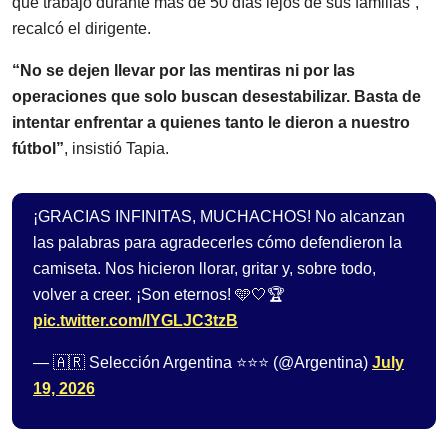
que trabajó durante más de 50 días lejos de sus familias”,
recalcó el dirigente.
“No se dejen llevar por las mentiras ni por las
operaciones que solo buscan desestabilizar. Basta de
intentar enfrentar a quienes tanto le dieron a nuestro
fútbol”
, insistió Tapia.
¡GRACIAS INFINITAS, MUCHACHOS! No alcanzan
las palabras para agradecerles cómo defendieron la
camiseta. Nos hicieron llorar, gritar y, sobre todo,
volver a creer. ¡Son eternos! 🩵🤍🏆
pic.twitter.com/lYGLJC3tzB
— 🇦🇷 Selección Argentina ⭐⭐⭐ (@Argentina)
July
19, 2026