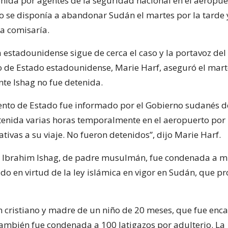
enida por agentes de la seguridad nacional en el aeropue
 se disponía a abandonar Sudán el martes por la tarde 
la comisaría.
 estadounidense sigue de cerca el caso y la portavoz del
de Estado estadounidense, Marie Harf, aseguró el mar
nte Ishag no fue detenida.
nto de Estado fue informado por el Gobierno sudanés d
etenida varias horas temporalmente en el aeropuerto por
ativas a su viaje. No fueron detenidos”, dijo Marie Harf.
 Ibrahim Ishag, de padre musulmán, fue condenada a mu
o en virtud de la ley islámica en vigor en Sudán, que pr
 cristiano y madre de un niño de 20 meses, que fue enc
 también fue condenada a 100 latigazos por adulterio. La