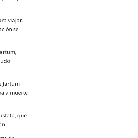
ra viajar.
ación se
Jartum,
 pudo
e Jartum
na a muerte
ustafa, que
án.