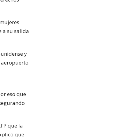
e mujeres
 a su salida
ounidense y
l aeropuerto
por eso que
asegurando
AFP que la
xplicó que