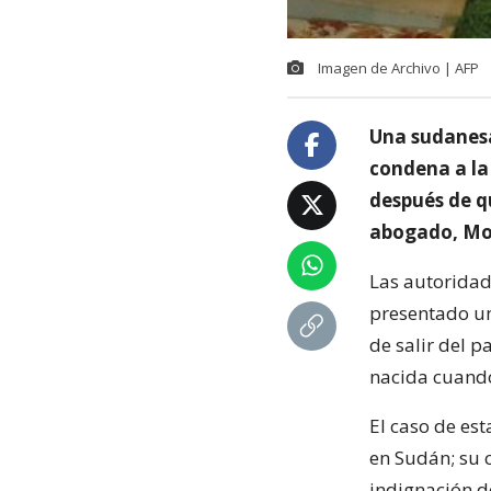
Imagen de Archivo | AFP
Una sudanesa
condena a la 
después de qu
abogado, M
Las autorida
presentado un
de salir del 
nacida cuando
El caso de est
en Sudán; su 
indignación d