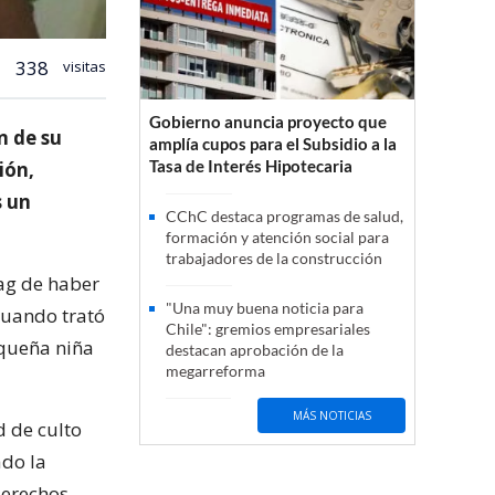
338
visitas
Gobierno anuncia proyecto que
n de su
amplía cupos para el Subsidio a la
Tasa de Interés Hipotecaria
ión,
s un
CChC destaca programas de salud,
formación y atención social para
trabajadores de la construcción
ag de haber
"Una muy buena noticia para
cuando trató
Chile": gremios empresariales
equeña niña
destacan aprobación de la
megarreforma
MÁS NOTICIAS
d de culto
ado la
derechos