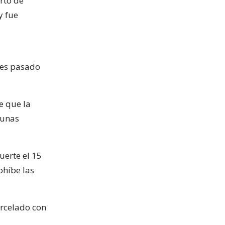
rto de
y fue
tes pasado
e que la
 unas
erte el 15
ohíbe las
arcelado con