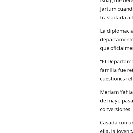
Ishag fue det
Jartum cuando
trasladada a 
La diplomacia
departamento 
que oficialme
“El Departame
familia fue r
cuestiones rel
Meriam Yahia
de mayo pasad
conversiones.
Casada con un
ella, la joven