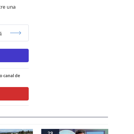
tre una
s
o canal de
29