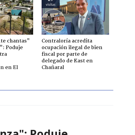
visitas
te chantas"
Contraloría acredita
": Poduje
ocupación ilegal de bien
tra
fiscal por parte de
r
delegado de Kast en
n en El
Chañaral
nza": Poduje