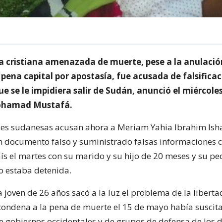
 cristiana amenazada de muerte, pese a la anulació
pena capital por apostasía, fue acusada de falsificac
e se le impidiera salir de Sudán, anunció el miércole
ohamad Mustafá.
des sudanesas acusan ahora a Meriam Yahia Ibrahim Ish
 documento falso y suministrado falsas informaciones 
país el martes con su marido y su hijo de 20 meses y su p
 estaba detenida.
a joven de 26 años sacó a la luz el problema de la liberta
condena a la pena de muerte el 15 de mayo había suscit
e gobiernos occidentales y de grupos de defensa de los 