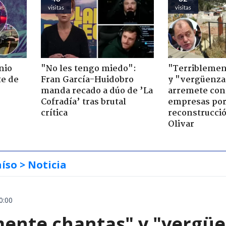
visitas
visitas
nio
"No les tengo miedo":
"Terriblemen
te de
Fran García-Huidobro
y "vergüenza
manda recado a dúo de ’La
arremete con
Cofradía’ tras brutal
empresas po
crítica
reconstrucció
Olivar
aíso
> Noticia
0:00
mente chantas" y "vergüe