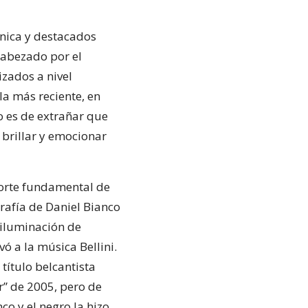
énica y destacados
cabezado por el
izados a nivel
-la más reciente, en
o es de extrañar que
 brillar y emocionar
aporte fundamental de
rafía de Daniel Bianco
 iluminación de
ó a la música Bellini.
título belcantista
” de 2005, pero de
o y el negro la hizo