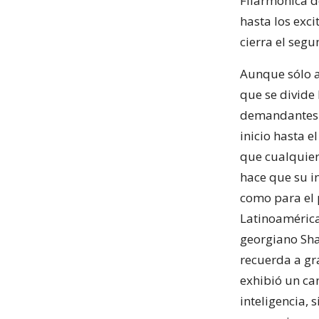
Filarmónica d
hasta los exc
cierra el segu
Aunque sólo a
que se divide
demandantes d
inicio hasta e
que cualquier
hace que su i
como para el 
Latinoamérica
georgiano Sha
recuerda a gr
exhibió un can
inteligencia, 