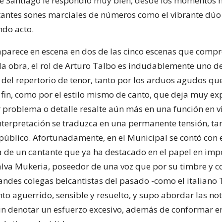
e Santiago le respondió muy bien, desde los momentos m
itantes sones marciales de números como el vibrante dúo
ndo acto.
parece en escena en dos de las cinco escenas que compre
 la obra, el rol de Arturo Talbo es indudablemente uno d
el repertorio de tenor, tanto por los arduos agudos que
l fin, como por el estilo mismo de canto, que deja muy ex
 problema o detalle resalte aún más en una función en v
nterpretación se traduzca en una permanente tensión, tan
público. Afortunadamente, en el Municipal se contó con 
 de un cantante que ya ha destacado en el papel en impor
lva Mukeria, poseedor de una voz que por su timbre y 
andes colegas belcantistas del pasado -como el italiano 
to aguerrido, sensible y resuelto, y supo abordar las nota
sin denotar un esfuerzo excesivo, además de conformar en