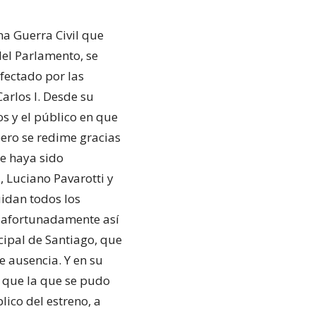
na Guerra Civil que
del Parlamento, se
afectado por las
Carlos I. Desde su
os y el público en que
pero se redime gracias
te haya sido
, Luciano Pavarotti y
uidan todos los
y afortunadamente así
cipal de Santiago, que
e ausencia. Y en su
 que la que se pudo
ico del estreno, a