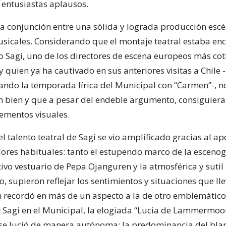
s entusiastas aplausos.
 la conjunción entre una sólida y lograda producción esc
usicales. Considerando que el montaje teatral estaba en
o Sagi, uno de los directores de escena europeos más cot
y quien ya ha cautivado en sus anteriores visitas a Chile 
ndo la temporada lírica del Municipal con “Carmen”-, n
n bien y que a pesar del endeble argumento, consiguiera
ementos visuales.
l talento teatral de Sagi se vio amplificado gracias al 
ores habituales: tanto el estupendo marco de la escenog
tivo vestuario de Pepa Ojanguren y la atmosférica y sutil
 supieron reflejar los sentimientos y situaciones que llev
 recordó en más de un aspecto a la de otro emblemático 
Sagi en el Municipal, la elogiada “Lucia de Lammermoor
e lució de manera autónoma; la predominancia del blanc