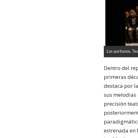
Los puritanos, Tea
Dentro del rep
primeras décad
destaca por l
sus melodías
precisión teat
posteriorment
paradigmáticos
estrenada en 