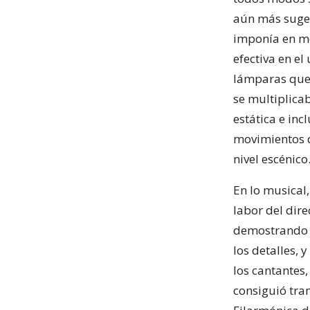
aún más suger
imponía en me
efectiva en el
lámparas que 
se multiplicab
estática e in
movimientos d
nivel escénico
En lo musical
labor del dir
demostrando u
los detalles,
los cantantes
consiguió tran