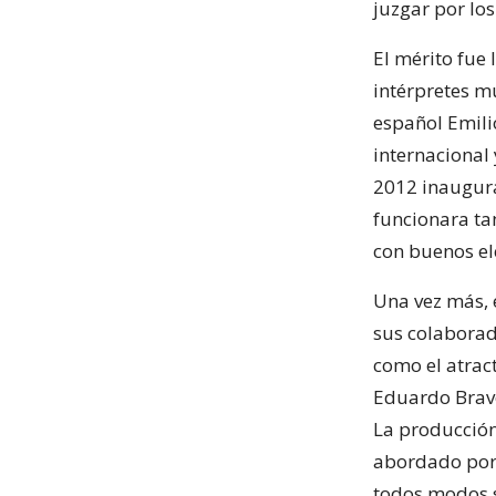
juzgar por lo
El mérito fue
intérpretes m
español Emili
internacional 
2012 inaugura
funcionara ta
con buenos el
Una vez más, e
sus colaborad
como el atrac
Eduardo Bravo,
La producción
abordado por 
todos modos s