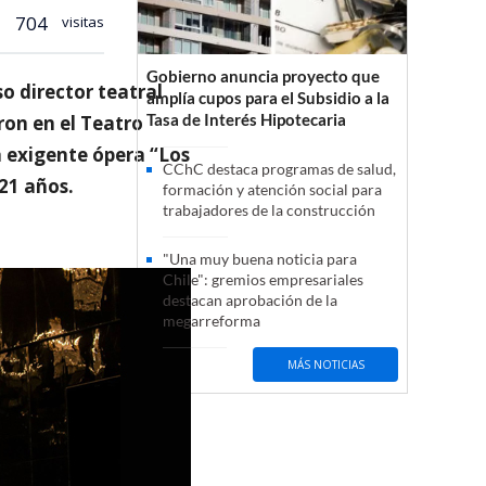
704
visitas
Gobierno anuncia proyecto que
o director teatral
amplía cupos para el Subsidio a la
Tasa de Interés Hipotecaria
ron en el Teatro
a exigente ópera “Los
CChC destaca programas de salud,
 21 años.
formación y atención social para
trabajadores de la construcción
"Una muy buena noticia para
Chile": gremios empresariales
destacan aprobación de la
megarreforma
MÁS NOTICIAS