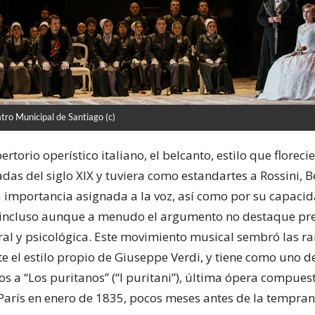
tro Municipal de Santiago (c)
ertorio operístico italiano, el belcanto, estilo que floreci
as del siglo XIX y tuviera como estandartes a Rossini, Bel
a importancia asignada a la voz, así como por su capac
 incluso aunque a menudo el argumento no destaque pr
ral y psicológica. Este movimiento musical sembró las raí
e el estilo propio de Giuseppe Verdi, y tiene como uno d
 a “Los puritanos” (“I puritani”), última ópera compuest
París en enero de 1835, pocos meses antes de la tempra