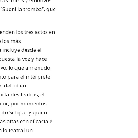
ás líricos y emotivos
 “Suoni la tromba”, que
nden los tres actos en
e los más
 incluye desde el
puesta la voz y hace
ivo, lo que a menudo
to para el intérprete
el debut en
tantes teatros, el
color, por momentos
Tito Schipa- y quien
s altas con eficacia e
 lo teatral un