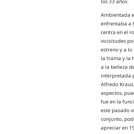
los 33 años.
Ambientada en
enfrentaba a 
centra en el r
vicisitudes po
estreno y a lo
la trama y la
a la belleza d
interpretada p
Alfredo Kraus,
aspectos, pue
fue en la func
este pasado vi
conjunto, pod
apreciar en 1