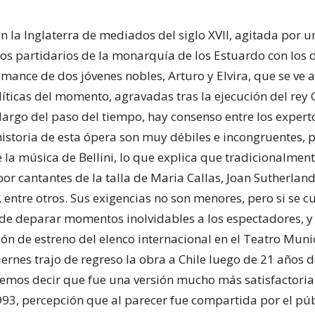
 la Inglaterra de mediados del siglo XVII, agitada por u
los partidarios de la monarquía de los Estuardo con los 
omance de dos jóvenes nobles, Arturo y Elvira, que se ve 
líticas del momento, agravadas tras la ejecución del rey 
 largo del paso del tiempo, hay consenso entre los expert
 historia de esta ópera son muy débiles e incongruentes, 
e la música de Bellini, lo que explica que tradicionalmen
or cantantes de la talla de Maria Callas, Joan Sutherland
 entre otros. Sus exigencias no son menores, pero si se c
de deparar momentos inolvidables a los espectadores, 
ión de estreno del elenco internacional en el Teatro Muni
ernes trajo de regreso la obra a Chile luego de 21 años d
emos decir que fue una versión mucho más satisfactoria
993, percepción que al parecer fue compartida por el públ