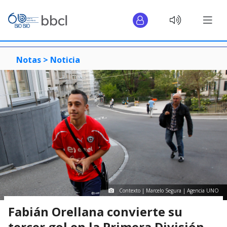
Notas >
Noticia
Contexto | Marcelo Segura | Agencia UNO
Fabián Orellana convierte su
tercer gol en la Primera División