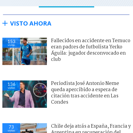
VISTO AHORA
Fallecidos en accidente en Temuco
153
visitas
eran padres de futbolista Yerko
Águila: jugador desconvocado en
club
Periodista José Antonio Neme
136
visitas
queda apercibido a espera de
citación tras accidente en Las
Condes
Chile deja atrás a España, Francia y
73
visitas
Argentina en recuperación del