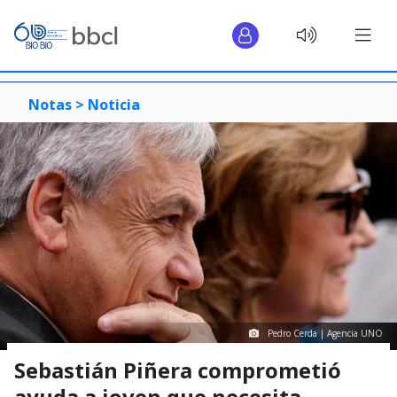
Notas >
Noticia
Pedro Cerda | Agencia UNO
Sebastián Piñera comprometió
ayuda a joven que necesita