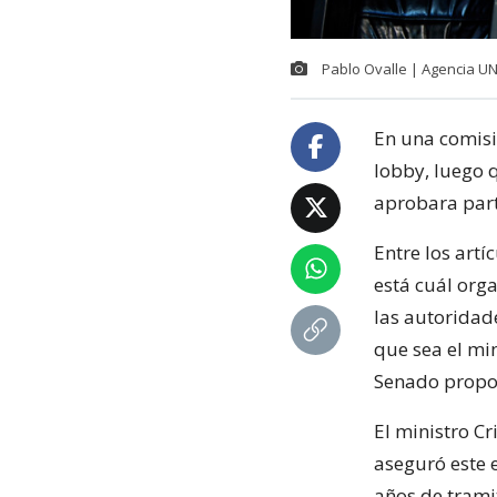
Pablo Ovalle | Agencia U
En una comisió
lobby, luego 
aprobara parte
Entre los art
está cuál org
las autoridad
que sea el min
Senado propon
El ministro Cr
aseguró este 
años de trami