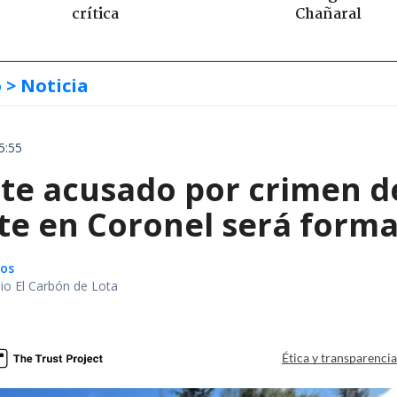
crítica
Chañaral
o
> Noticia
5:55
te acusado por crimen d
te en Coronel será forma
gos
io El Carbón de Lota
a
Ética y transparenci