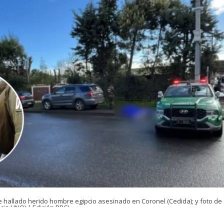
e hallado herido hombre egipcio asesinado en Coronel (Cedida); y foto de
cia UNO) | Edición BBCL