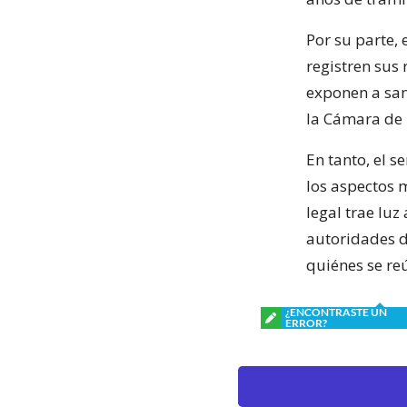
Por su parte,
registren sus
exponen a san
la Cámara de
En tanto, el s
los aspectos m
legal trae luz
autoridades d
quiénes se re
¿ENCONTRASTE UN
ERROR?