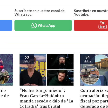
Suscríbete en nuestro canal de
Suscríbete en nuestr
Whatsapp:
Youtube:
63
34
visitas
visitas
nio
"No les tengo miedo":
Contraloría a
te de
Fran García-Huidobro
ocupación ile
manda recado a dúo de ’La
fiscal por par
Cofradía’ tras brutal
delegado de 