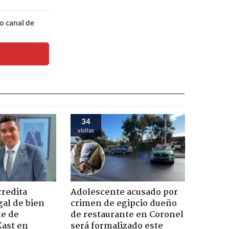
o canal de
34
visitas
credita
Adolescente acusado por
gal de bien
crimen de egipcio dueño
te de
de restaurante en Coronel
Kast en
será formalizado este