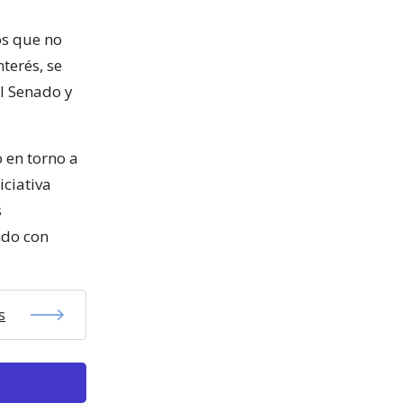
os que no
terés, se
l Senado y
o en torno a
iciativa
s
ndo con
s