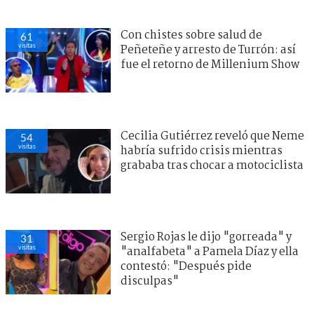
Con chistes sobre salud de
61
visitas
Peñeteñe y arresto de Turrón: así
fue el retorno de Millenium Show
Cecilia Gutiérrez reveló que Neme
54
visitas
habría sufrido crisis mientras
grababa tras chocar a motociclista
Sergio Rojas le dijo "gorreada" y
31
visitas
"analfabeta" a Pamela Díaz y ella
contestó: "Después pide
disculpas"