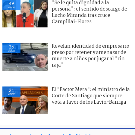
"Se le quita dignidad a la
48
visitas
persona": el sentido descargo de
Lucho Miranda tras cruce
Campillai-Flores
Revelan identidad de empresario
37
visitas
preso por retener y amenazar de
muerte a niños por jugar al "rin
raja"
El "Factor Mera": el ministro de la
30
visitas
Corte de Santiago que siempre
vota a favor de los Lavín-Barriga